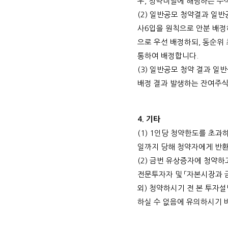
우
,
청약미달에 해당하는 주
(2)
일반공모 청약결과 일반
사
6
입을 원칙으로 안분 배
으로 우선 배정하되
,
동순위 
통하여 배정합니다
.
(3)
일반공모 청약 결과 일
배정 결과 발생하는 잔여주
4.
기타
(1) 1
인당 청약한도를 초과하
일까지 당해 청약자에게 반
(2)
금번 유상증자에 청약하
전문투자자 및 「자본시장과 
외
)
청약하시기 전 본 투자설
하실 수 없음에 유의하시기