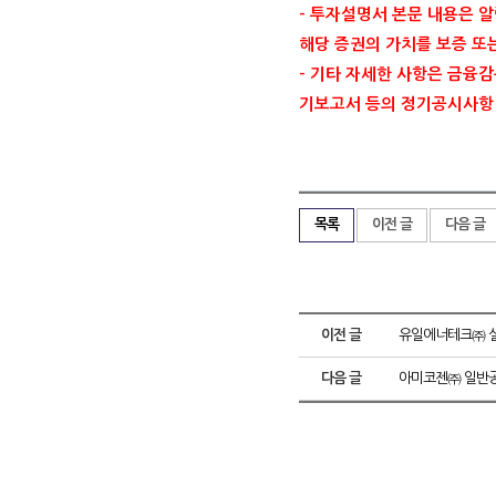
-
투자설명서 본문 내용은 알
해당 증권의 가치를 보증 또
-
기타 자세한 사항은 금융
기보고서 등의 정기공시사항
목록
이전 글
다음 글
이전 글
유일에너테크㈜ 실
다음 글
아미코젠㈜ 일반공