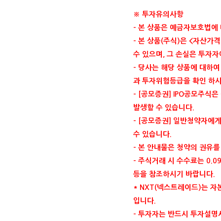
※ 투자유의사항
-
본 상품은 예금자보호법에
-
본 상품
(
주식
)
은
<
자산가격
수 있으며
,
그 손실은 투자
-
당사는 해당 상품에 대하여
과 투자위험등급을 확인 하
- [
공모증권
] IPO
공모주식은 
발생할 수 있습니다
.
- [
공모증권
]
일반청약자에게
수 있습니다
.
-
본 안내물은 청약의 권유를
-
주식거래 시 수수료는
0.0
등을 참조하시기 바랍니다
.
* NXT(
넥스트레이드
)
는 자
입니다
.
-
투자자는 반드시 투자설명