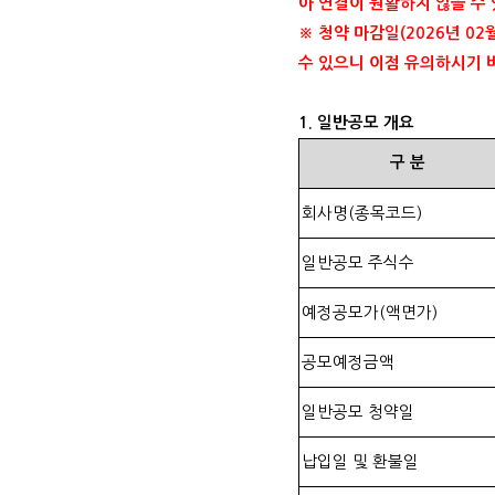
아 연결이 원활하지 않을 수
※ 청약 마감일
(2026
년
02
수 있으니 이점 유의하시기
1.
일반공모 개요
구
분
회사명
(
종목코드
)
일반공모 주식수
예정공모가
(
액면가
)
공모예정금액
일반공모 청약일
납입일 및 환불일