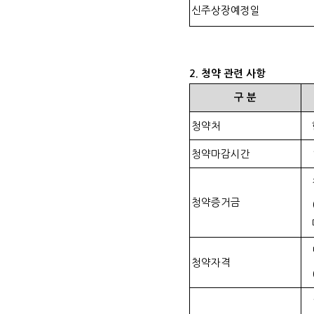
신주상장예정일
2.
청약 관련 사항
구
분
청약처
청약마감시간
청약증거금
청약자격