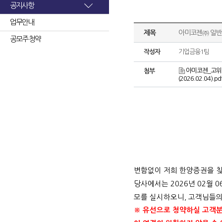
공지사항
업무안내
제목
아미코젠㈜ 일반
공모주 청약
작성자
기업금융1팀
아미코젠_고위험
첨부
(2026.02.04).pd
변함없이 저희 한양증권을 
당사에서는
2026
년
02
월
0
모를 실시하오니
,
고객님들의
※ 유선으로 청약하실 고객