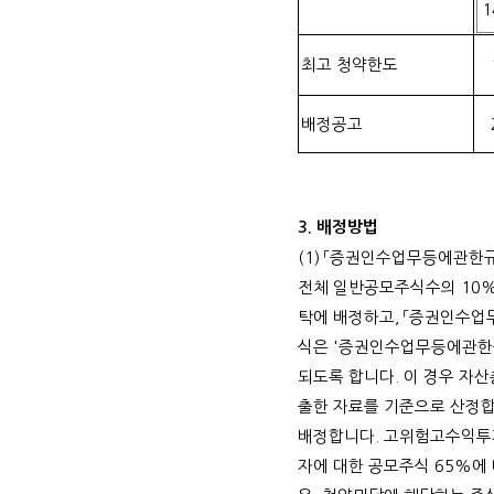
1
최고 청약한도
배정공고
3.
배정방법
(1)
「증권인수업무등에관한규
전체 일반공모주식수의
10
탁에 배정하고
,
「증권인수업무
식은
'
증권인수업무등에관한
되도록 합니다
.
이 경우 자
출한 자료를 기준으로 산정
배정합니다
.
고위험고수익투
자에 대한 공모주식
65%
에