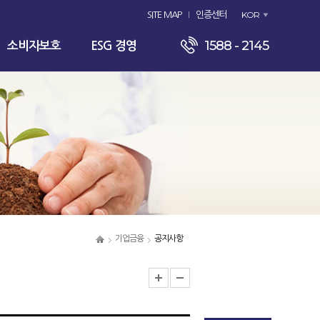
KOR
SITE MAP
인증센터
1588 - 2145
소비자보호
ESG 경영
기업금융
공지사항