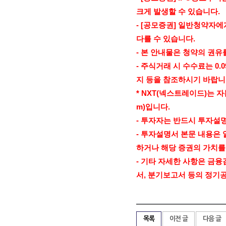
크게 발생할 수 있습니다
.
- [
공모증권
]
일반청약자에게
다를 수 있습니다
.
-
본 안내물은 청약의 권유
-
주식거래 시 수수료는
0.
지 등을 참조하시기 바랍
* NXT(
넥스트레이드
)
는 
m)
입니다
.
-
투자자는 반드시 투자설
-
투자설명서 본문 내용은 
하거나 해당 증권의 가치를
-
기타 자세한 사항은 금융
서
,
분기보고서 등의 정기
목록
이전 글
다음 글