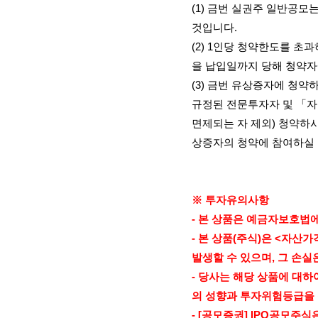
(1)
금번 실권주 일반공모는
것입니다
.
(2) 1
인당 청약한도를 초과
을 납입일까지 당해 청약
(3)
금번 유상증자에 청약
규정된 전문투자자 및 「
면제되는 자 제외
)
청약하시
상증자의 청약에 참여하실
※ 투자유의사항
-
본 상품은 예금자보호법에
-
본 상품
(
주식
)
은
<
자산가
발생할 수 있으며
,
그 손실
-
당사는 해당 상품에 대하
의 성향과 투자위험등급을
- [
공모증권
] IPO
공모주식은