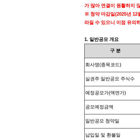
가 많아 연결이 원활하지 
※ 청약 마감일
(2025
년
12
라질 수 있으니 이점 유의
1.
일반공모 개요
구
분
회사명
(
종목코드
)
실권주 일반공모 주식수
예정공모가
(
액면가
)
공모예정금액
일반공모 청약일
납입일 및 환불일