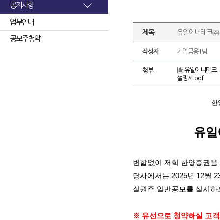
공지사항
업무안내
제목
유일에너테크㈜ 
공모주 청약
작성자
기업금융1팀
유일에너테크_
첨부
설명서.pdf
한
유일
변함없이 저희 한양증권을
당사에서는
2025
년
12
월
2
실권주 일반공모를 실시하
※ 유선으로 청약하실 고