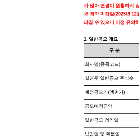
가 많아 연결이 원활하지 
※ 청약 마감일
(2025
년
12
라질 수 있으니 이점 유의
1.
일반공모 개요
구
분
회사명
(
종목코드
)
실권주 일반공모 주식수
예정공모가
(
액면가
)
공모예정금액
일반공모 청약일
납입일 및 환불일