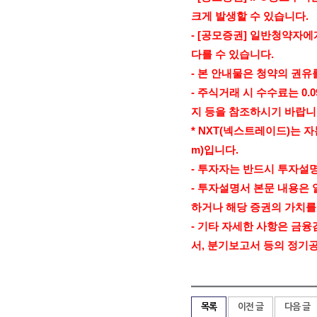
크게 발생할 수 있습니다
.
- [
공모증권
]
일반청약자에게
다를 수 있습니다
.
-
본 안내물은 청약의 권유
-
주식거래 시 수수료는
0.
지 등을 참조하시기 바랍
* NXT(
넥스트레이드
)
는 
m)
입니다
.
-
투자자는 반드시 투자설
-
투자설명서 본문 내용은 
하거나 해당 증권의 가치를
-
기타 자세한 사항은 금융
서
,
분기보고서 등의 정기
목록
이전 글
다음 글