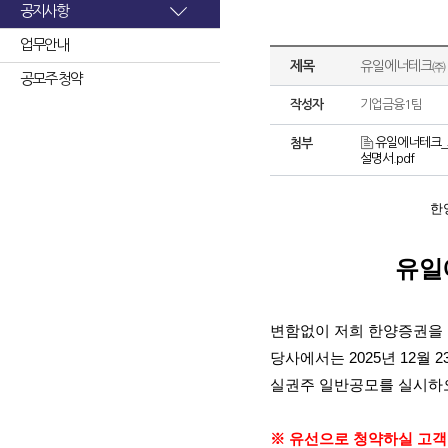
공지사항
업무안내
제목
유일에너테크㈜ 
공모주 청약
작성자
기업금융1팀
유일에너테크_
첨부
설명서.pdf
한
유일
변함없이 저희 한양증권을
당사에서는
2025
년
12
월
2
실권주 일반공모를 실시하
※ 유선으로 청약하실 고