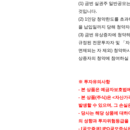
(1)
금번 실권주 일반공모는
것입니다
.
(2) 1
인당 청약한도를 초과
을 납입일까지 당해 청약
(3)
금번 유상증자에 청약
규정된 전문투자자 및 「
면제되는 자 제외
)
청약하시
상증자의 청약에 참여하실
※ 투자유의사항
-
본 상품은 예금자보호법에
-
본 상품
(
주식
)
은
<
자산가
발생할 수 있으며
,
그 손실
-
당사는 해당 상품에 대하
의 성향과 투자위험등급을
- [
공모증권
] IPO
공모주식은