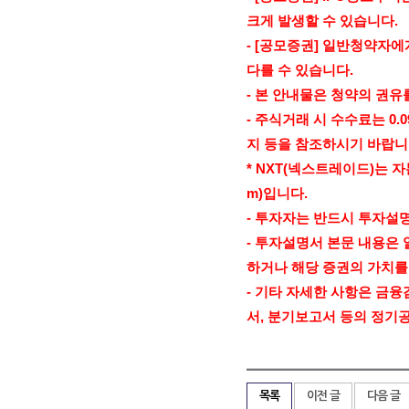
크게 발생할 수 있습니다
.
- [
공모증권
]
일반청약자에게
다를 수 있습니다
.
-
본 안내물은 청약의 권유
-
주식거래 시 수수료는
0.
지 등을 참조하시기 바랍
* NXT(
넥스트레이드
)
는 
m)
입니다
.
-
투자자는 반드시 투자설
-
투자설명서 본문 내용은 
하거나 해당 증권의 가치를
-
기타 자세한 사항은 금융
서
,
분기보고서 등의 정기
목록
이전 글
다음 글