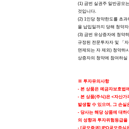
(1)
금번 실권주 일반공모는
것입니다
.
(2) 1
인당 청약한도를 초과
을 납입일까지 당해 청약
(3)
금번 유상증자에 청약
규정된 전문투자자 및 「
면제되는 자 제외
)
청약하시
상증자의 청약에 참여하실
※ 투자유의사항
-
본 상품은 예금자보호법에
-
본 상품
(
주식
)
은
<
자산가
발생할 수 있으며
,
그 손실
-
당사는 해당 상품에 대하
의 성향과 투자위험등급을
- [
공모증권
] IPO
공모주식은