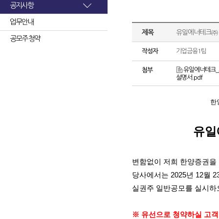
공지사항
업무안내
제목
유일에너테크㈜ 
공모주 청약
작성자
기업금융1팀
유일에너테크_
첨부
설명서.pdf
한
유일
변함없이 저희 한양증권을
당사에서는
2025
년
12
월
2
실권주 일반공모를 실시하
※ 유선으로 청약하실 고