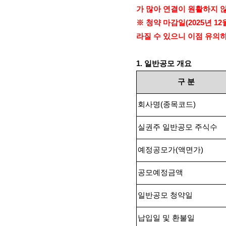
가 많아 연결이 원활하지 
※ 청약 마감일
(2025
년
12
라질 수 있으니 이점 유의
1.
일반공모 개요
구
분
회사명
(
종목코드
)
실권주 일반공모 주식수
예정공모가
(
액면가
)
공모예정금액
일반공모 청약일
납입일 및 환불일