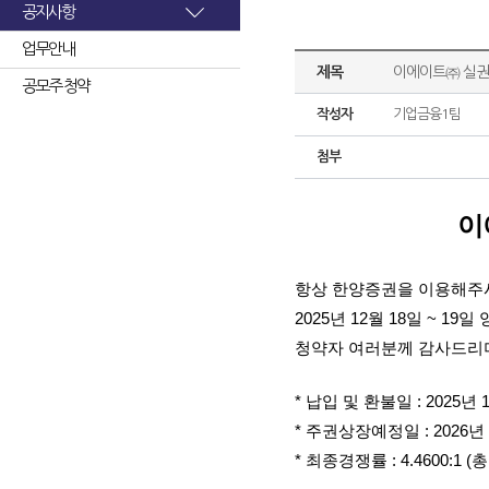
공지사항
업무안내
제목
이에이트㈜ 실권
공모주 청약
작성자
기업금융1팀
첨부
이
항상 한양증권을 이용해주
2025년 12월 18일 ~ 1
청약자 여러분께 감사드리며
* 납입 및 환불일 : 2025년 
* 주권상장예정일 : 2026년 
* 최종경쟁률 : 4.4600:1