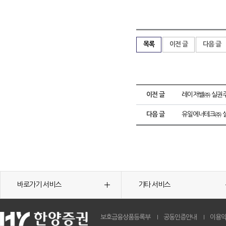
목록
이전 글
다음 글
이전 글
레이저쎌㈜ 실권주
다음 글
유일에너테크㈜ 실
바로가기 서비스
기타 서비스
보호금융상품등록부
공동인증안내
이용