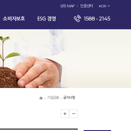
KOR
SITE MAP
인증센터
1588 - 2145
소비자보호
ESG 경영
기업금융
공지사항