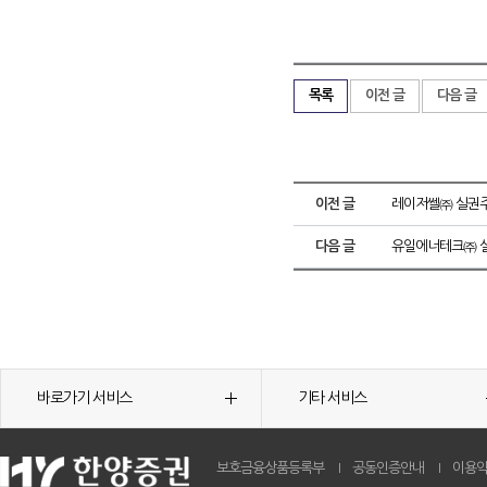
목록
이전 글
다음 글
이전 글
레이저쎌㈜ 실권주
다음 글
유일에너테크㈜ 실
바로가기 서비스
기타 서비스
보호금융상품등록부
공동인증안내
이용