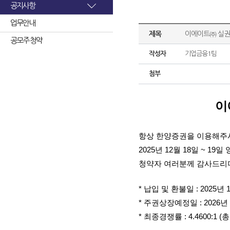
공지사항
업무안내
제목
이에이트㈜ 실권
공모주 청약
작성자
기업금융1팀
첨부
이
항상 한양증권을 이용해주
2025년 12월 18일 ~ 1
청약자 여러분께 감사드리며
* 납입 및 환불일 : 2025년 
* 주권상장예정일 : 2026년 
* 최종경쟁률 : 4.4600:1