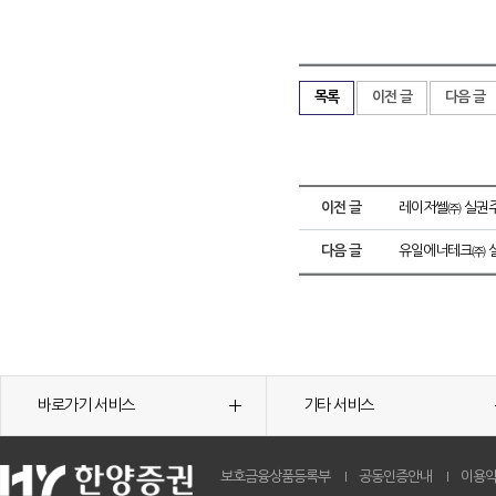
목록
이전 글
다음 글
이전 글
레이저쎌㈜ 실권주
다음 글
유일에너테크㈜ 실
바로가기 서비스
기타 서비스
보호금융상품등록부
공동인증안내
이용