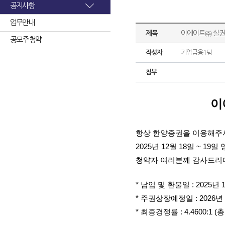
공지사항
업무안내
제목
이에이트㈜ 실권
공모주 청약
작성자
기업금융1팀
첨부
이
항상 한양증권을 이용해주
2025년 12월 18일 ~ 1
청약자 여러분께 감사드리며
* 납입 및 환불일 : 2025년 
* 주권상장예정일 : 2026년 
* 최종경쟁률 : 4.4600:1