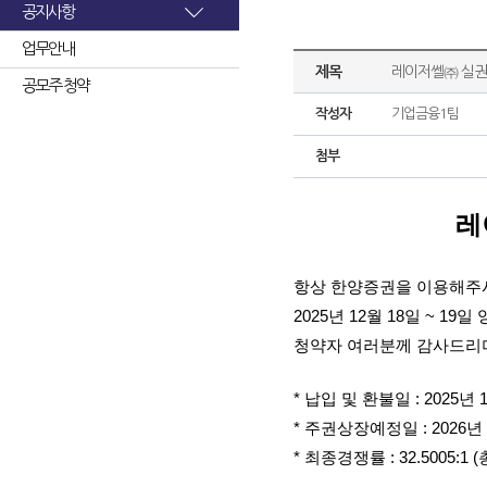
공지사항
업무안내
제목
레이저쎌㈜ 실권
공모주 청약
작성자
기업금융1팀
첨부
레
항상 한양증권을 이용해주
2025년 12월 18일 ~
청약자 여러분께 감사드리며
* 납입 및 환불일 : 2025년 
* 주권상장예정일 : 2026년 
* 최종경쟁률 : 32.5005: