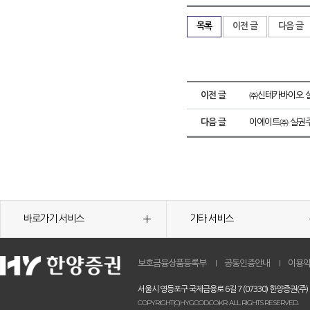
목록
이전 글
다음 글
이전 글
㈜신테카바이오 실
다음 글
이에이트㈜ 실권주
바로가기 서비스
기타 서비스
보호금융상품등록부
공동인증안내
이용
서울시 영등포구 국제금융로 6길 7 (07330) 한양증권(주)
COPYRIGHT(C)HYGOOD.CO.KR. ALL RIGHTS RESERVED.