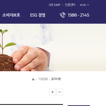
KOR
SITE MAP
인증센터
1588 - 2145
소비자보호
ESG 경영
기업금융
공지사항