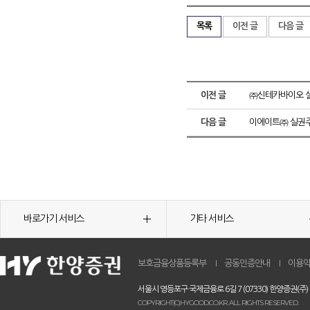
목록
이전 글
다음 글
이전 글
㈜신테카바이오 실
다음 글
이에이트㈜ 실권주
바로가기 서비스
기타 서비스
보호금융상품등록부
공동인증안내
이용
서울시 영등포구 국제금융로 6길 7 (07330) 한양증권(주)
COPYRIGHT(C)HYGOOD.CO.KR. ALL RIGHTS RESERVED.