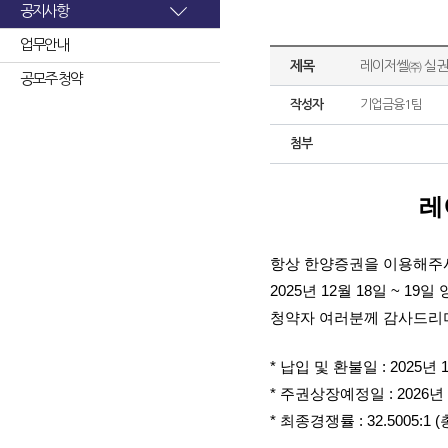
공지사항
업무안내
제목
레이저쎌㈜ 실권
공모주 청약
작성자
기업금융1팀
첨부
레
항상 한양증권을 이용해주
2025년 12월 18일 ~
청약자 여러분께 감사드리며
* 납입 및 환불일 : 2025년 
* 주권상장예정일 : 2026년 
* 최종경쟁률 : 32.5005: