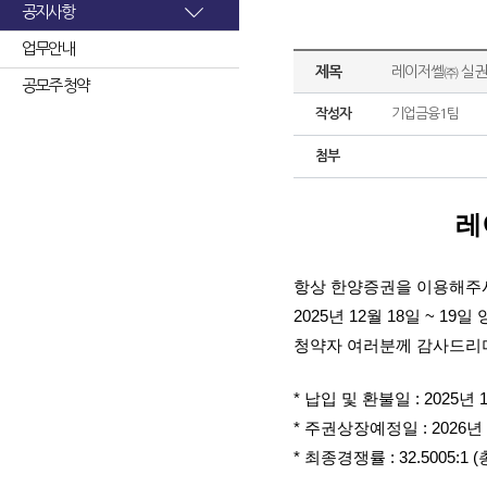
공지사항
업무안내
제목
레이저쎌㈜ 실권
공모주 청약
작성자
기업금융1팀
첨부
레
항상 한양증권을 이용해주
2025년 12월 18일 ~
청약자 여러분께 감사드리며
* 납입 및 환불일 : 2025년 
* 주권상장예정일 : 2026년 
* 최종경쟁률 : 32.5005: