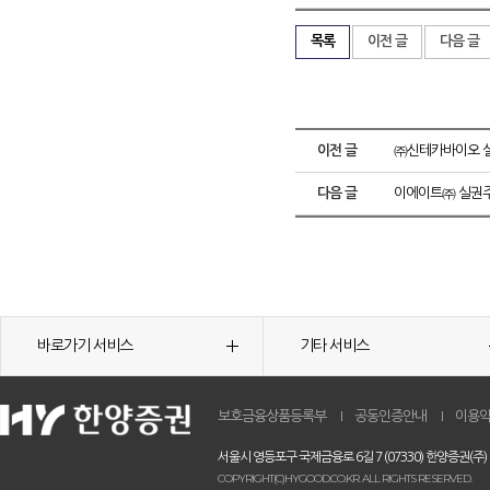
목록
이전 글
다음 글
이전 글
㈜신테카바이오 실
다음 글
이에이트㈜ 실권주
바로가기 서비스
기타 서비스
보호금융상품등록부
공동인증안내
이용
서울시 영등포구 국제금융로 6길 7 (07330) 한양증권(주)
COPYRIGHT(C)HYGOOD.CO.KR. ALL RIGHTS RESERVED.