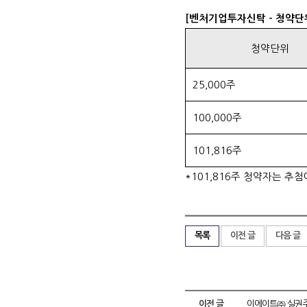
[벤처기업투자신탁 - 청약단
청약단위
25,000주
100,000주
101,816주
*101,816주 청약자는 추
목록
이전 글
다음 글
이전 글
이에이트㈜ 실권주