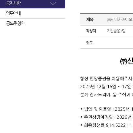
공지사항
업무안내
제목
㈜신테카바이오 
공모주 청약
작성자
기업금융1팀
첨부
㈜신
항상 한양증권을 이용해주시
2025년 12월 16일 ~
분께 감사드리며, 동 주식에
* 납입 및 환불일 : 2025년 
* 주권상장예정일 : 2026년 
* 최종경쟁률 914.5222 :