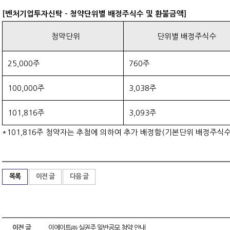
[벤처기업투자신탁 - 청약단위별 배정주식수 및 환불금액]
청약단위
단위별 배정주식수
25,000주
760주
100,000주
3,038주
101,816주
3,093주
*101,816주 청약자는 추첨에 의하여 추가 배정함(기본단위 배정주식수 3
목록
이전 글
다음 글
이전 글
이에이트㈜ 실권주 일반공모 청약 안내