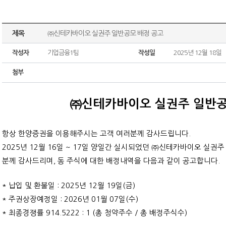
제목
㈜신테카바이오 실권주 일반공모 배정 공고
작성자
기업금융1팀
작성일
2025년 12월 18일
첨부
㈜신테카바이오 실권주 일반공
항상 한양증권을 이용해주시는 고객 여러분께 감사드립니다.
2025년 12월 16일 ~ 17일 양일간 실시되었던 ㈜신테카바이오 실
분께 감사드리며, 동 주식에 대한 배정내역을 다음과 같이 공고합니다.
* 납입 및 환불일 : 2025년 12월 19일(금)
* 주권상장예정일 : 2026년 01월 07일(수)
* 최종경쟁률 914.5222 : 1 (총 청약주수 / 총 배정주식수)