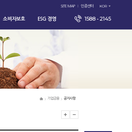
KOR
SITE MAP
인증센터
1588 - 2145
소비자보호
ESG 경영
기업금융
공지사항