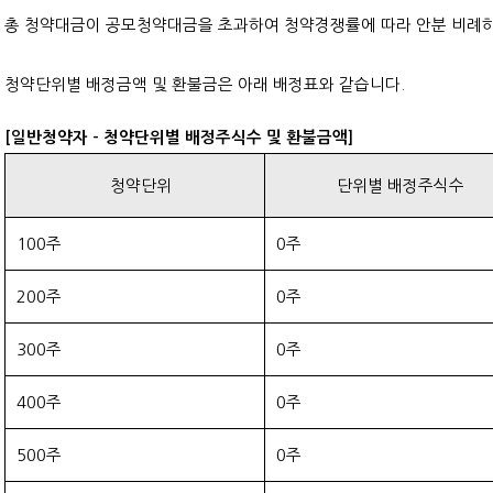
총 청약대금이 공모청약대금을 초과하여 청약경쟁률에 따라 안분 비례
청약단위별 배정금액 및 환불금은 아래 배정표와 같습니다.
[일반청약자 - 청약단위별 배정주식수 및 환불금액]
청약단위
단위별 배정주식수
100주
0주
200주
0주
300주
0주
400주
0주
500주
0주