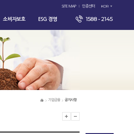
KOR
SITE MAP
인증센터
1588 - 2145
소비자보호
ESG 경영
기업금융
공지사항