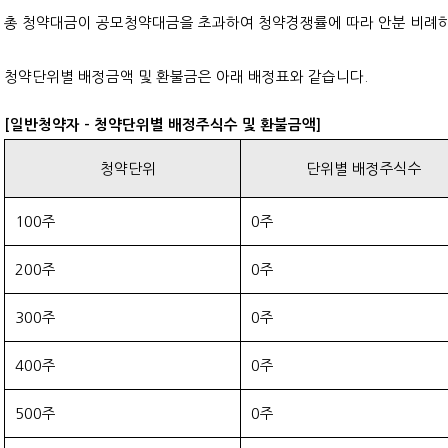
총 청약대금이 공모청약대금을 초과하여 청약경쟁률에 따라 안분 비례
청약단위별 배정금액 및 환불금은 아래 배정표와 같습니다.
[일반청약자 - 청약단위별 배정주식수 및 환불금액]
청약단위
단위별 배정주식수
100주
0주
200주
0주
300주
0주
400주
0주
500주
0주