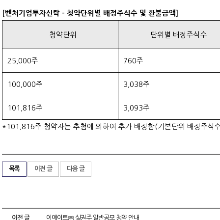
[벤처기업투자신탁 - 청약단위별 배정주식수 및 환불금액]
청약단위
단위별 배정주식수
25,000주
760주
100,000주
3,038주
101,816주
3,093주
*101,816주 청약자는 추첨에 의하여 추가 배정함(기본단위 배정주식수 3
목록
이전 글
다음 글
이전 글
이에이트㈜ 실권주 일반공모 청약 안내