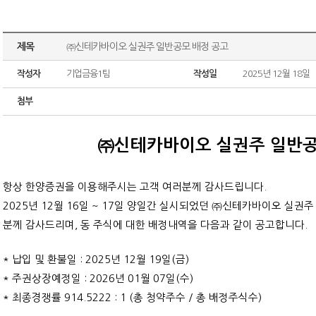
제목
㈜신테카바이오 실권주 일반공모 배정 공고
작성자
기업금융1팀
작성일
2025년 12월 18일
첨부
㈜신테카바이오 실권주 일반공
항상 한양증권을 이용해주시는 고객 여러분께 감사드립니다.
2025년 12월 16일 ~ 17일 양일간 실시되었던 ㈜신테카바이오 실
분께 감사드리며, 동 주식에 대한 배정내역을 다음과 같이 공고합니다.
* 납입 및 환불일 : 2025년 12월 19일(금)
* 주권상장예정일 : 2026년 01월 07일(수)
* 최종경쟁률 914.5222 : 1 (총 청약주수 / 총 배정주식수)