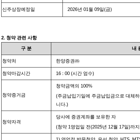
신주상장예정일
2026
년
01
월
09
일
(
금
)
2.
청약 관련 사항
구
분
내
청약처
한양증권㈜
청약마감시간
16 : 00 (
시간 엄수
)
청약금액의
100%
청약증거금
(
주금납입기일에 주금납입금으로 대체
니다
.)
당사에 증권계좌를 보유한 자
청약자격
(
청약
1
영업일 전
(2025
년
12
월
17
일
)
까지
1)
영업점 방문청약
,
유선 청약
, HTS, M