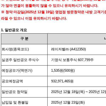
가 많아 연결이 원활하지 않을 수 있으니 유의하시기 바랍니다
.
※ 청약 마감일
(2025
년
12
월
19
일
)
영업점 방문청약은 내방 고객기
라질 수 있으니 이점 유의하시기 바랍니다
.
1.
일반공모 개요
구
분
회사명
(
종목코드
)
레이저쎌㈜
(
A412350)
실권주 일반공모 주식수
기명식 보통주식
607,799
주
예정공모가
(
액면가
)
1,535
원
(500
원
)
공모예정금액
932,971,465
원
일반공모 청약일
2025
년
12
월
18
일
(
목
) ~ 2025
년
12
납입일 및 환불일
2025
년
12
월
23
일
(
화
)