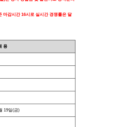
준 마감시간
16
시로 실시간 경쟁률은 달
내
용
월
19
일
(
금
)