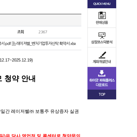
조회
2367
서.pdf
레이저쎌_벤처기업투자신탁 확약서.xlsx
.12.17~2025.12.19)
 청약 안내
TOP
양일간 레이저쎌㈜ 보통주 유상증자 실권
일
)
은 당사 영업점 및 콜센터로 청약문의