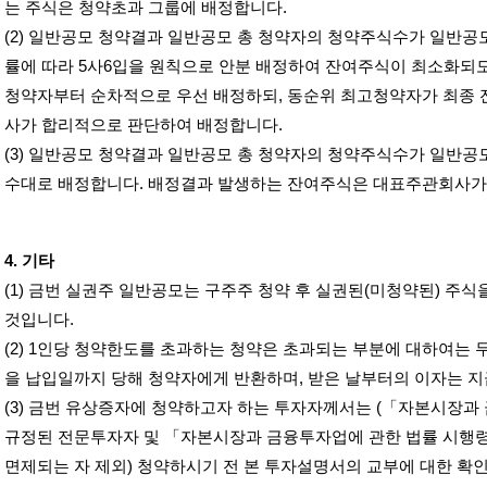
는 주식은 청약초과 그룹에 배정합니다
.
(2)
일반공모 청약결과 일반공모 총 청약자의 청약주식수가 일반공
률에 따라
5
사
6
입을 원칙으로 안분 배정하여 잔여주식이 최소화되
청약자부터 순차적으로 우선 배정하되
,
동순위 최고청약자가 최종 
사가 합리적으로 판단하여 배정합니다
.
(3)
일반공모 청약결과 일반공모 총 청약자의 청약주식수가 일반공
수대로 배정합니다
.
배정결과 발생하는 잔여주식은 대표주관회사가
4.
기타
(1)
금번 실권주 일반공모는 구주주 청약 후 실권된
(
미청약된
)
주식
것입니다
.
(2) 1
인당 청약한도를 초과하는 청약은 초과되는 부분에 대하여는 
을 납입일까지 당해 청약자에게 반환하며
,
받은 날부터의 이자는 
(3)
금번 유상증자에 청약하고자 하는 투자자께서는
(
「자본시장과 
규정된 전문투자자 및 「자본시장과 금융투자업에 관한 법률 시행
면제되는 자 제외
)
청약하시기 전 본 투자설명서의 교부에 대한 확인