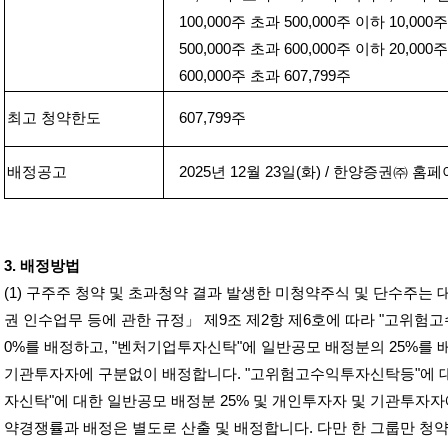
100,000
주 초과
500,000
주 이하
10,000
주
500,000
주 초과
600,000
주 이하
20,000
주
600,000
주 초과
607,799
주
최고 청약한도
607,799
주
배정공고
2025
년
12
월
23
일
(
화
) /
한양증권㈜ 홈페
3.
배정방법
(1)
구주주 청약 및 초과청약 결과 발생한 미청약주식 및 단수주는
권 인수업무 등에 관한 규정」 제
9
조 제
2
항 제
6
호에 따라
"
고위험고
0%
를 배정하고
, "
벤처기업투자신탁
"
에 일반공모 배정분의
25%
를 
기관투자자에 구분없이 배정합니다
. "
고위험고수익투자신탁등
"
에 
자신탁
"
에 대한 일반공모 배정분
25%
및 개인투자자 및 기관투자자
약경쟁률과 배정은 별도로 산출 및 배정합니다
.
다만 한 그룹만 청