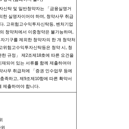
자신탁 및 일반청약자는 「금융실명거
 의한 실명자이어야 하며
,
청약사무 취급
다
.
고위험고수익투자신탁등
,
벤처기업
개의 청약처에서 이중청약은 불가능하며
,
자기구를 제외한 청약자의 한 개 청약처
 고위험고수익투자신탁등은 청약 시
,
청
관한 규정」 제
2
조제
18
호에 따른 요건을
기재되어 있는 서류를 함께 제출하여야
약사무 취급처에 「증권 인수업무 등에
 충족하고
,
제
9
조제
10
항에 따른 확약서
께 제출하여야 합니다
.
위
위
단위