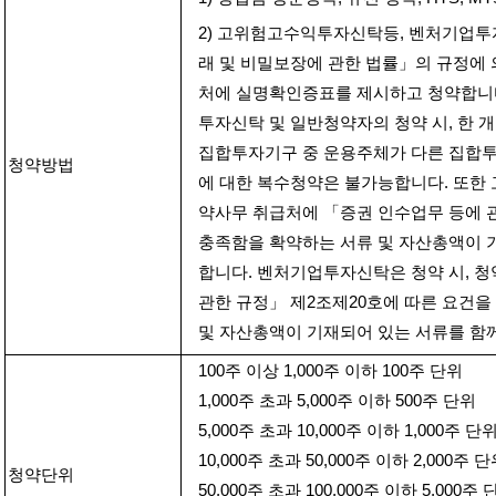
2)
고위험고수익투자신탁등
,
벤처기업투
래 및 비밀보장에 관한 법률」의 규정에
처에 실명확인증표를 제시하고 청약합니
투자신탁 및 일반청약자의 청약 시
,
한 
집합투자기구 중 운용주체가 다른 집합투
청약방법
에 대한 복수청약은 불가능합니다
.
또한
약사무 취급처에 「증권 인수업무 등에 
충족함을 확약하는 서류 및 자산총액이 
합니다
.
벤처기업투자신탁은 청약 시
,
청
관한 규정」 제
2
조제
20
호에 따른 요건을
및 자산총액이 기재되어 있는 서류를 함
100
주 이상
1,000
주 이하
100
주 단위
1,000
주 초과
5,000
주 이하
500
주 단위
5,000
주 초과
10,000
주 이하
1,000
주 단
10,000
주 초과
50,000
주 이하
2,000
주 단
청약단위
50,000
주 초과
100,000
주 이하
5,000
주 