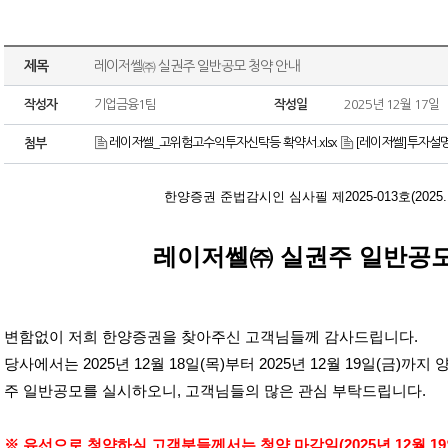
제목
레이저쎌㈜ 실권주 일반공모 청약 안내
작성자
기업금융1팀
작성일
2025년 12월 17일
레이저쎌_고위험고수익투자신탁등 확약서.xlsx
[레이저쎌]투자설명
첨부
한양증권 준법감시인 심사필 제
2025-013
호
(2025
레이저쎌㈜ 실권주 일반공모
변함없이 저희 한양증권을 찾아주신 고객님들께 감사드립니다
.
당사에서는
2025
년
12
월
18
일
(
목
)
부터
2025
년
12
월
19
일
(
금
)
까지 
주 일반공모를 실시하오니
,
고객님들의 많은 관심 부탁드립니다
.
※ 유선으로 청약하실 고객분들께서는 청약 마감일
(2025
년
12
월
19