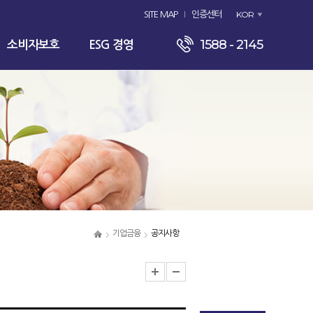
KOR
SITE MAP
인증센터
1588 - 2145
소비자보호
ESG 경영
기업금융
공지사항