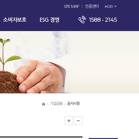
KOR
SITE MAP
인증센터
1588 - 2145
소비자보호
ESG 경영
기업금융
공지사항