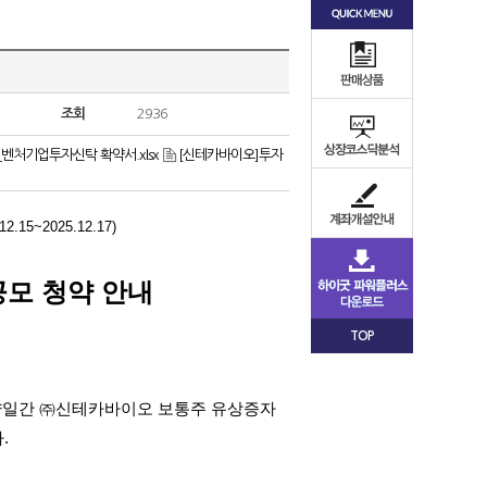
조회
2936
벤처기업투자신탁 확약서.xlsx
[신테카바이오]투자
.12.15~2025.12.17)
모 청약 안내
TOP
양일간 ㈜신테카바이오 보통주 유상증자
다
.