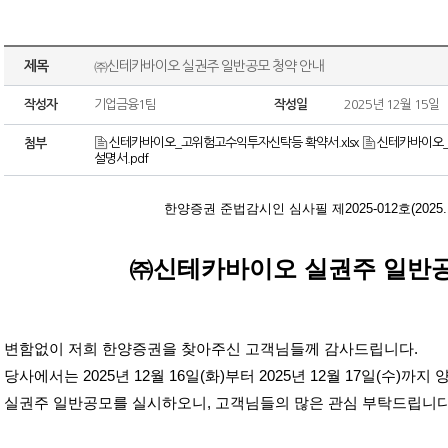
제목
㈜신테카바이오 실권주 일반공모 청약 안내
작성자
기업금융1팀
작성일
2025년 12월 15일
신테카바이오_고위험고수익투자신탁등 확약서.xlsx
신테카바이오_
첨부
설명서.pdf
한양증권 준법감시인 심사필 제
2025-012
호
(2025
㈜신테카바이오 실권주 일반공
변함없이 저희 한양증권을 찾아주신 고객님들께 감사드립니다
.
당사에서는
2025
년
12
월
16
일
(
화
)
부터
2025
년
12
월
17
일
(
수
)
까지 
실권주 일반공모를 실시하오니
,
고객님들의 많은 관심 부탁드립니