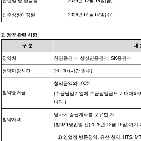
납입일 및 환불일
2025
년
12
월
19
일
(
금
)
신주상장예정일
2026
년
01
월
07
일
(
수
)
2.
청약 관련 사항
구
분
내
청약처
한양증권㈜
,
상상인증권
㈜
, SK
증권㈜
청약마감시간
16 : 00 (
시간 엄수
)
청약금액의
100%
청약증거금
(
주금납입기일에 주금납입금으로 대체하
니다
.)
당사에 증권계좌를 보유한 자
청약자격
(
청약
1
영업일 전
(2025
년
12
월
15
일
)
까지 
1)
영업점 방문청약
,
유선 청약
, HTS, M