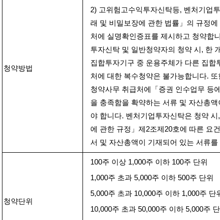
2)
고위험고수익투자신탁등
,
벤처기업투
래 및 비밀보장에 관한 법률」의 규정에
처에 실명확인증표를 제시하고 청약합
투자신탁 및 일반청약자의 청약 시
,
한 
집합투자기구 중 운용주체가 다른 집합
청약방법
처에 대한 복수청약은 불가능합니다
.
또
청약사무 취급처에「증권 인수업무 등에
을 충족함을 확약하는 서류 및 자산총액
야 합니다
.
벤처기업투자신탁은 청약 시
에 관한 규정」제
2
조제
20
호에 따른 요
서 및 자산총액이 기재되어 있는 서류를
100
주 이상
1,000
주 이하
100
주 단위
1,000
주 초과
5,000
주 이하
500
주 단위
5,000
주 초과
10,000
주 이하
1,000
주 단
청약단위
10,000
주 초과
50,000
주 이하
5,000
주 