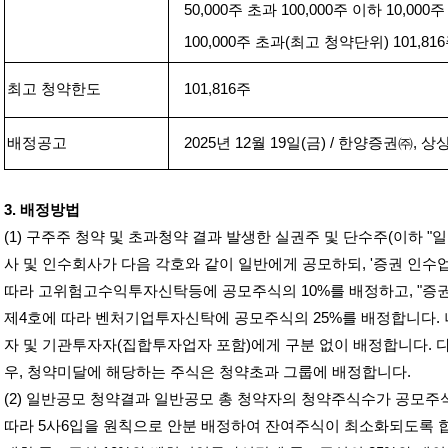
50,000
주 초과
100,000
주 이하
10,000
주
100,000
주 초과
(
최고 청약단위
) 101,816
최고 청약한도
101,816
주
배정공고
2025
년
12
월
19
일
(
금
) /
한양증권㈜
,
상
3.
배정방법
(1)
구주주 청약 및 초과청약 결과 발생한 실권주 및 단수주
(
이하
"
일
사 및 인수회사가 다음 각호와 같이 일반에게 공모하되
, '
증권 인수업
따라 고위험고수익투자신탁등에 공모주식의
10%
를 배정하고
, "
증권
제
4
호에 따라 벤처기업투자신탁에 공모주식의
25%
를 배정합니다
.
자 및 기관투자자
(
집합투자업자 포함
)
에게 구분 없이 배정합니다
.
우
,
청약미달에 해당하는 주식은 청약초과 그룹에 배정합니다
.
(2)
일반공모 청약결과 일반공모 총 청약자의 청약주식수가 공모주
따라
5
사
6
입을 원칙으로 안분 배정하여 잔여주식이 최소화되도록 