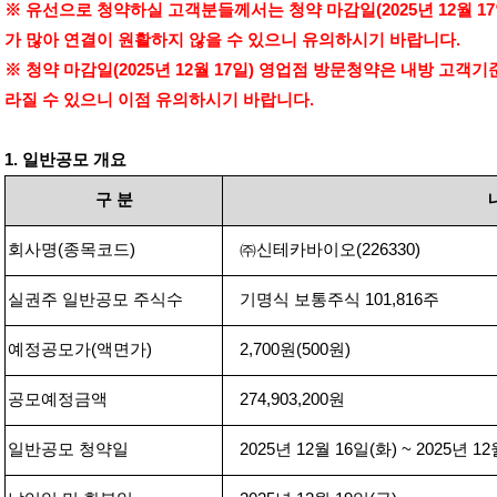
※ 유선으로 청약하실 고객분들께서는 청약 마감일
(2025
년
12
월
17
가 많아 연결이 원활하지 않을 수 있으니 유의하시기 바랍니다
.
※ 청약 마감일
(2025
년
12
월
17
일
)
영업점 방문청약은 내방 고객기
라질 수 있으니 이점 유의하시기 바랍니다
.
1.
일반공모 개요
구
분
회사명
(
종목코드
)
㈜신테카바이오
(226330)
실권주 일반공모 주식수
기명식 보통주식
101,816
주
예정공모가
(
액면가
)
2,700
원
(500
원
)
공모예정금액
274,903,200
원
일반공모 청약일
2025
년
12
월
16
일
(
화
) ~ 2025
년
12