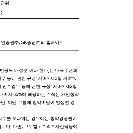
 단위
주
상인증권
㈜
, SK
증권㈜의 홈페이지
반공모 배정분
"
이라 한다
)
는 대표주관회
무 등에 관한 규정
'
제
9
조 제
2
항 제
3
호에
 인수업무 등에 관한 규정
"
제
9
조 제
2
항
나머지
65%
에 해당하는 주식은 개인청약
다만
,
어떤 그룹에 청약미달이 발생할 경
식수를 초과하는 경우에는 청약경쟁률에
합니다
.
다만
,
고위험고수익투자신탁등에