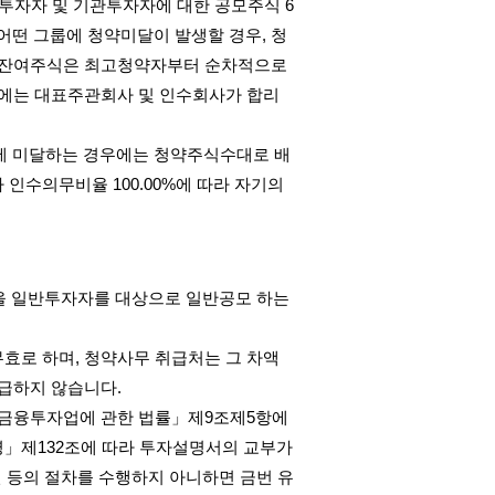
투자자 및 기관투자자에 대한 공모주식
6
어떤 그룹에 청약미달이 발생할 경우
,
청
 잔여주식은 최고청약자부터 순차적으로
에는 대표주관회사 및 인수회사가 합리
에 미달하는 경우에는 청약주식수대로 배
가 인수의무비율
100.00%
에 따라 자기의
을 일반투자자를 대상으로 일반공모 하는
무효로 하며
,
청약사무 취급처는 그 차액
지급하지 않습니다
.
금융투자업에 관한 법률」제
9
조제
5
항에
령」제
132
조에 따라 투자설명서의 교부가
 등의 절차를 수행하지 아니하면 금번 유