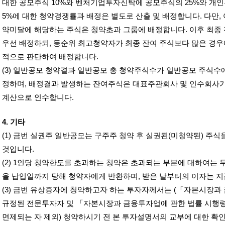
대한 공모주식
10%
와 벤처기업투자신탁에 공모주식의
25%
와 개인
5%
에 대한 청약경쟁률과 배정은 별도로 산출 및 배정합니다
.
다만
,
약미달에 해당하는 주식은 청약초과 그룹에 배정합니다
.
이후 최종
우선 배정하되
,
동순위 최고청약자가 최종 잔여 주식보다 많은 경우
적으로 판단하여 배정합니다
.
(3)
일반공모 청약결과 일반공모 총 청약주식수가 일반공모 주식수
정하며
,
배정결과 발생하는 잔여주식은 대표주관회사 및 인수회사
계산으로 인수합니다
.
4.
기타
(1)
금번 실권주 일반공모는 구주주 청약 후 실권된
(
미청약된
)
주식
것입니다
.
(2) 1
인당 청약한도를 초과하는 청약은 초과되는 부분에 대하여는 
을 납입일까지 당해 청약자에게 반환하며
,
받은 날부터의 이자는 
(3)
금번 유상증자에 청약하고자 하는 투자자께서는
(
「자본시장과 
규정된 전문투자자 및 「자본시장과 금융투자업에 관한 법률 시행
면제되는 자 제외
)
청약하시기 전 본 투자설명서의 교부에 대한 확인