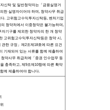
자신탁 및 일반청약자는「금융실명거
 의한 실명자이어야 하며
,
청약사무 취급
니다
.
고위험고수익투자신탁등
,
벤처기업
개의 청약처에서 이중청약은 불가능하며
,
투자기구를 제외한 청약자의 한 개 청약
한 고위험고수익투자신탁등은 청약 시
,
 관한 규정」제
2
조제
18
호에 따른 요건
이 기재되어 있는 서류를 함께 제출하여
,
청약사무 취급처에「증권 인수업무 등
건을 충족하고
,
제
9
조제
10
항에 따른 확약
 함께 제출하여야 합니다
.
위
단위