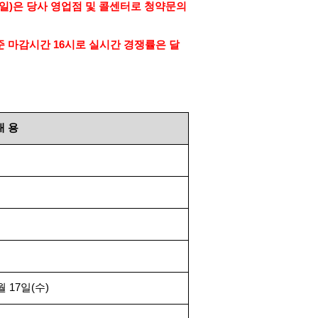
일
)
은 당사 영업점 및 콜센터로 청약문의
준 마감시간
16
시로 실시간 경쟁률은 달
내
용
월
17
일
(
수
)