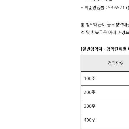
* 최종경쟁률 : 53.6521
총 청약대금이 공모청약대
액 및 환불금은 아래 배정
[일반청약자 - 청약단위별
청약단위
100주
200주
300주
400주