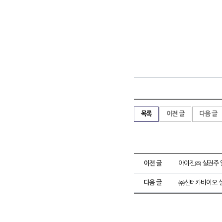
목록
이전 글
다음 글
이전 글
아이진㈜ 실권주 
다음 글
㈜신테카바이오 실