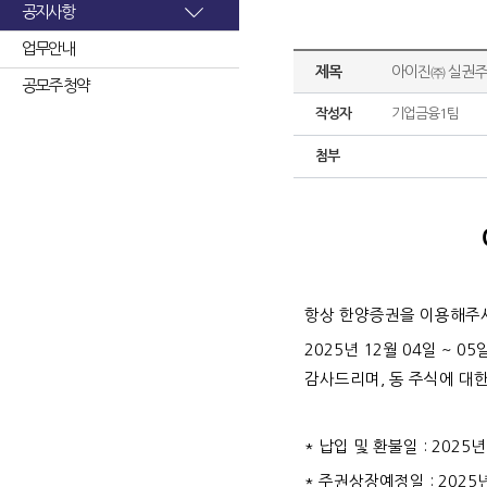
공지사항
업무안내
제목
아이진㈜ 실권주
공모주 청약
작성자
기업금융1팀
첨부
항상 한양증권을 이용해주
2025년 12월 04일 ~
감사드리며, 동 주식에 대
* 납입 및 환불일 : 2025년
* 주권상장예정일 : 2025년