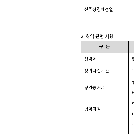
신주상장예정일
2.
청약 관련 사항
구
분
청약처
청약마감시간
16
청약증거금
(
청약자격
(