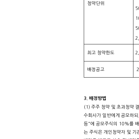
청약단위
5
1
5
2
최고 청약한도
2
배정공고
2
3.
배정방법
(1)
주주 청약 및 초과청약 
수회사가 일반에게 공모하되
등
"
에 공모주식의
10%
를 
는 주식은 개인청약자 및 