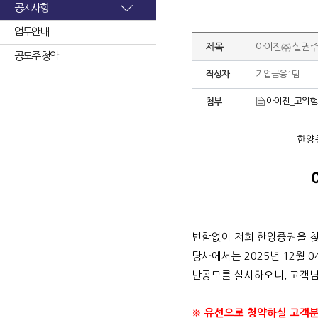
공지사항
업무안내
제목
아이진㈜ 실권주
공모주 청약
작성자
기업금융1팀
아이진_고위험고
첨부
한양
변함없이 저희 한양증권을 
당사에서는
2025
년
12
월
0
반공모를 실시하오니
,
고객님
※ 유선으로 청약하실 고객