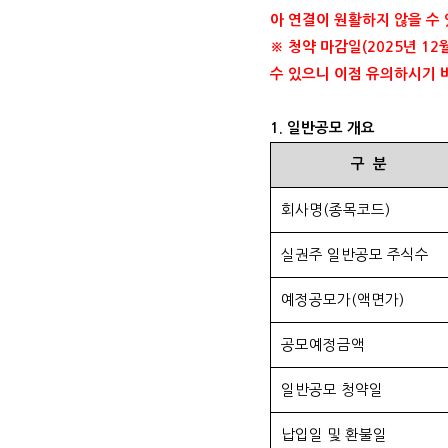
아 연결이 원활하지 않을 수
※ 청약 마감일
(2025
년
12
수 있으니 이점 유의하시기
1.
일반공모 개요
구
분
회사명
(
종목코드
)
실권주 일반공모 주식수
예정공모가
(
액면가
)
공모예정금액
일반공모 청약일
납입일 및 환불일