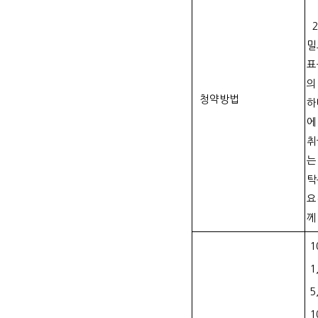
2
밀
표
의
청약방법
하
에
취
는
탁
요
께
1
1
5
1