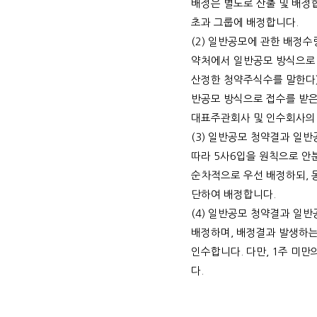
배정은 별도로 산출 및 배정
초과 그룹에 배정합니다
.
(2)
일반공모에 관한 배정수
약처에서 일반공모 방식으로
산정한 청약주식수를 말한다
반공모 방식으로 접수를 받은
대표주관회사 및 인수회사의
(3)
일반공모 청약결과 일반
따라
5
사
6
입을 원칙으로 안
순차적으로 우선 배정하되
,
단하여 배정합니다
.
(4)
일반공모 청약결과 일반
배정하며
,
배정결과 발생하는
인수합니다
.
다만
, 1
주 미만
다
.