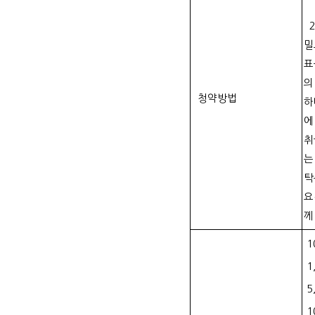
2
밀
표
의
청약방법
하
에
취
는
탁
요
께
1
1
5
1