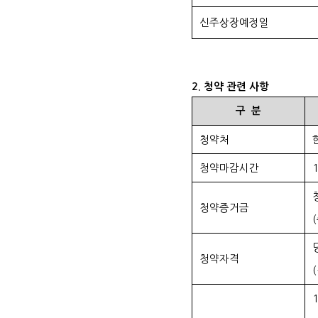
신주상장예정일
2.
청약 관련 사항
구
분
청약처
청약마감시간
16
청약증거금
(
청약자격
(