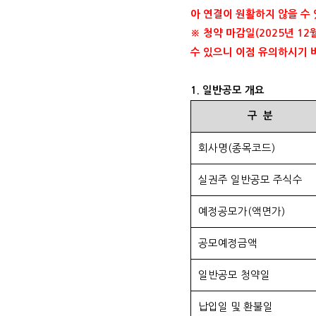
아 연결이 원활하지 않을 수
※ 청약 마감일
(2025
년
12
수 있으니 이점 유의하시기
1.
일반공모 개요
구
분
회사명
(
종목코드
)
실권주 일반공모 주식수
예정공모가
(
액면가
)
공모예정금액
일반공모 청약일
납입일 및 환불일