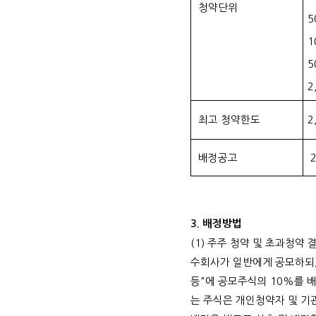
청약단위
5
1
5
2
최고 청약한도
2
배정공고
2
3.
배정방법
(1)
주주 청약 및 초과청약 
수회사가 일반에게 공모하되
등
"
에 공모주식의
10%
를 
는 주식은 개인청약자 및 