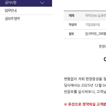
공지사항
업무안내
제목
아이진㈜ 실권주
공모주 청약
작성자
기업금융1팀
아이진_고위험고
첨부
한양
변함없이 저희 한양증권을 
당사에서는
2025
년
12
월
0
반공모를 실시하오니
,
고객님
※ 유선으로 청약하실 고객