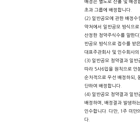
배정은 별도로 산출 및 배정
초과 그룹에 배정합니다
.
(2)
일반공모에 관한 배정수
약처에서 일반공모 방식으로
산정한 청약주식수를 말한다
반공모 방식으로 접수를 받은
대표주관회사 및 인수회사의
(3)
일반공모 청약결과 일반
따라
5
사
6
입을 원칙으로 안
순차적으로 우선 배정하되
,
단하여 배정합니다
.
(4)
일반공모 청약결과 일반
배정하며
,
배정결과 발생하는
인수합니다
.
다만
, 1
주 미만
다
.