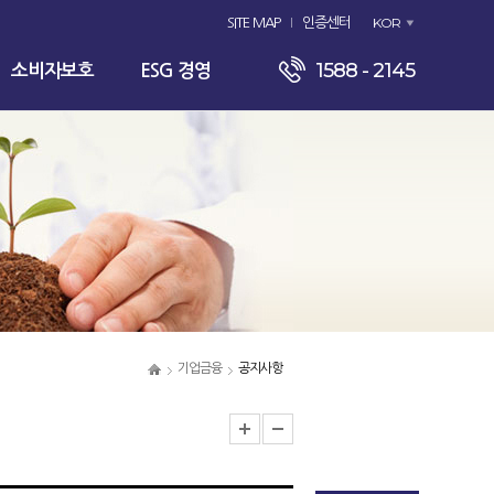
KOR
SITE MAP
인증센터
1588 - 2145
소비자보호
ESG 경영
기업금융
공지사항