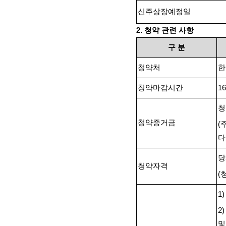
신주상장예정일
2.
청약 관련 사항
구
분
청약처
한
청약마감시간
16
청
청약증거금
(
다
당
청약자격
(
1
2
및