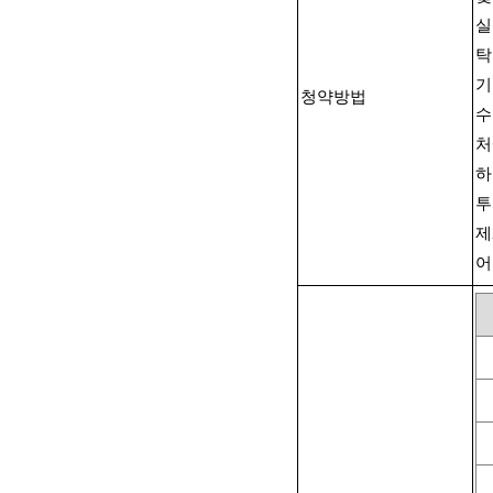
실
탁
기
청약방법
수
처
하
투
제
어