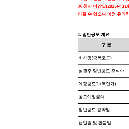
※ 청약 마감일
(2025
년
11
라질 수 있으니 이점 유의
1.
일반공모 개요
구
분
회사명
(
종목코드
)
실권주 일반공모 주식수
예정공모가
(
액면가
)
공모예정금액
일반공모 청약일
납입일 및 환불일