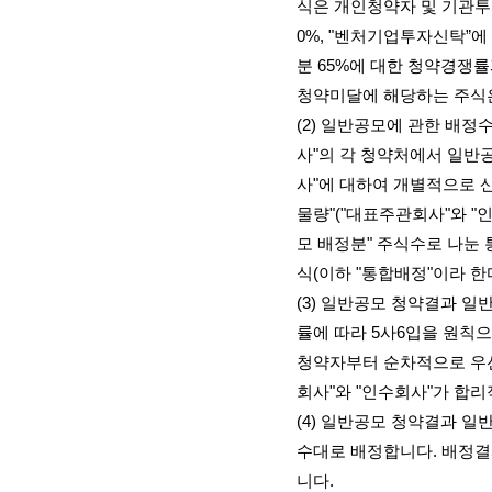
식은 개인청약자 및 기관
0%, "
벤처기업투자신탁
”
에
분
65%
에 대한 청약경쟁률
청약미달에 해당하는 주식
(2)
일반공모에 관한 배정
사
"
의 각 청약처에서 일반
사
"
에 대하여 개별적으로 
물량
"("
대표주관회사
"
와
"
모 배정분
"
주식수로 나눈
식
(
이하
"
통합배정
"
이라 한
(3)
일반공모 청약결과 일반
률에 따라
5
사
6
입을 원칙으
청약자부터 순차적으로 우
회사
"
와
"
인수회사
"
가 합리
(4)
일반공모 청약결과 일반
수대로 배정합니다
.
배정결
니다
.