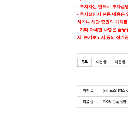
-
투자자는 반드시 투자설
-
투자설명서 본문 내용은 
하거나 해당 증권의 가치를
-
기타 자세한 사항은 금융
서
,
분기보고서 등의 정기
목록
이전 글
다음 글
이전 글
㈜이노스페이스 실
다음 글
에이비온㈜ 실권주