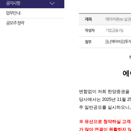
공지사항
업무안내
제목
에이비온㈜ 실권
공모주 청약
작성자
기업금융1팀
[에이비온]투자
첨부
에
변함없이 저희 한양증권을
당사에서는
2025
년
11
월
2
주 일반공모를 실시하오니
※ 유선으로 청약하실 고
가 많아 연결이 원활하지 