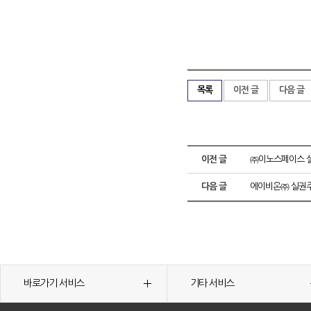
목록
이전 글
다음 글
이전 글
㈜이노스페이스 실
다음 글
에이비온㈜ 실권주
바로가기 서비스
기타 서비스