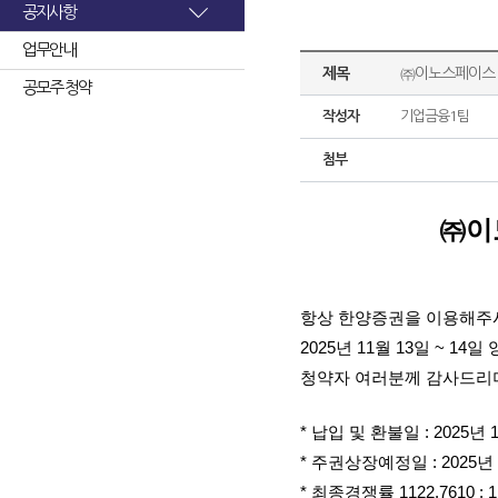
공지사항
업무안내
제목
㈜이노스페이스 
공모주 청약
작성자
기업금융1팀
첨부
㈜이
항상 한양증권을 이용해주
2025년 11월 13일 ~
청약자 여러분께 감사드리며
* 납입 및 환불일 : 2025년 
* 주권상장예정일 : 2025년 
* 최종경쟁률 1122.7610 