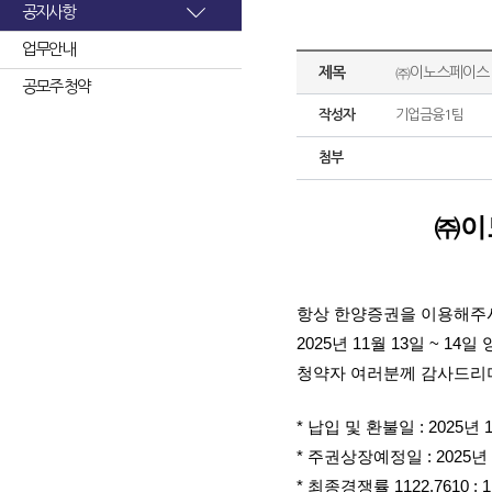
공지사항
업무안내
제목
㈜이노스페이스 
공모주 청약
작성자
기업금융1팀
첨부
㈜이
항상 한양증권을 이용해주
2025년 11월 13일 ~
청약자 여러분께 감사드리며
* 납입 및 환불일 : 2025년 
* 주권상장예정일 : 2025년 
* 최종경쟁률 1122.7610 