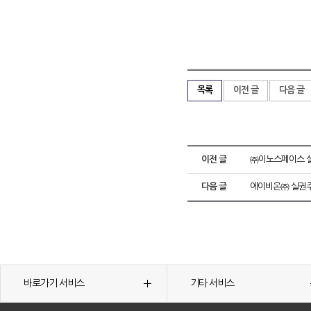
목록
이전 글
다음 글
이전 글
㈜이노스페이스 실
다음 글
에이비온㈜ 실권주
바로가기 서비스
기타 서비스