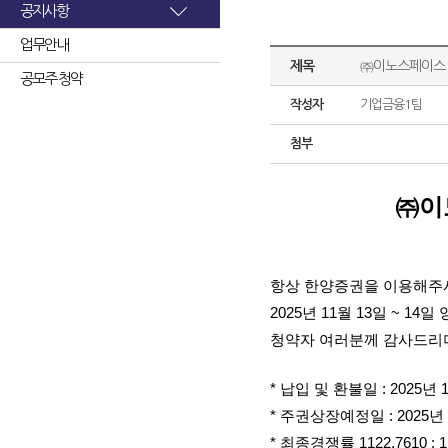
공지사항
업무안내
제목
㈜이노스페이스 
공모주 청약
작성자
기업금융1팀
첨부
㈜이
항상 한양증권을 이용해주
2025년 11월 13일 ~
청약자 여러분께 감사드리며
* 납입 및 환불일 : 2025년 
* 주권상장예정일 : 2025년 
* 최종경쟁률 1122.7610 