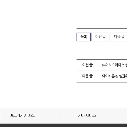
목록
이전 글
다음 글
이전 글
㈜이노스페이스 실
다음 글
에이비온㈜ 실권주
바로가기 서비스
기타 서비스