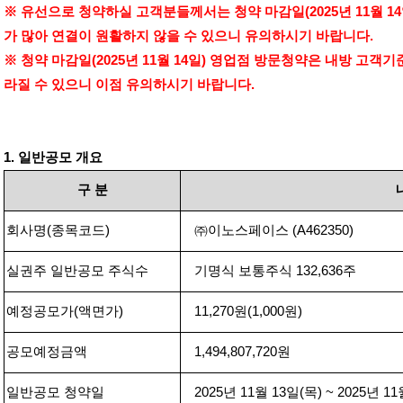
※ 유선으로 청약하실 고객분들께서는 청약 마감일
(2025
년
11
월
14
가 많아 연결이 원활하지 않을 수 있으니 유의하시기 바랍니다
.
※ 청약 마감일
(2025
년
11
월
14
일
)
영업점 방문청약은 내방 고객기
라질 수 있으니 이점 유의하시기 바랍니다
.
1.
일반공모 개요
구
분
회사명
(
종목코드
)
㈜이노스페이스
(A
462350
)
실권주 일반공모 주식수
기명식 보통주식
132,636
주
예정공모가
(
액면가
)
11,270
원
(1,000
원
)
공모예정금액
1,494,807,720
원
일반공모 청약일
2025
년
11
월
13
일
(
목
) ~ 2025
년
11