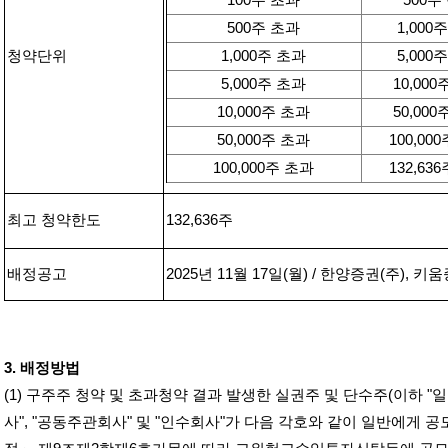
100
주 초과
500
주
500
주 초과
1,000
주
청약단위
1,000
주 초과
5,000
주
5,000
주 초과
10,000
10,000
주 초과
50,000
50,000
주 초과
100,000
100,000
주 초과
132,636
최고 청약한도
132,636
주
배정공고
2025
년
11
월
17
일
(
월
) /
한양증권
(
주
),
키움
3.
배정방법
(1)
구주주 청약 및 초과청약 결과 발생한 실권주 및 단수주
(
이하
"
일
사
", "
공동주관회사
"
및
"
인수회사
"
가 다음 각호와 같이 일반에게 공