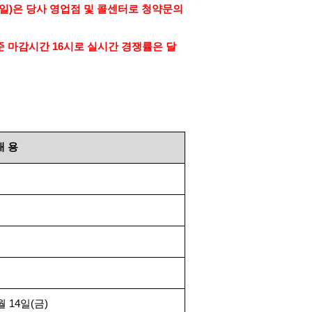
일
)
은 당사 영업점 및 콜센터로 청약문의
준 마감시간
16
시로 실시간 경쟁률은 달
내
용
월
14
일
(
금
)