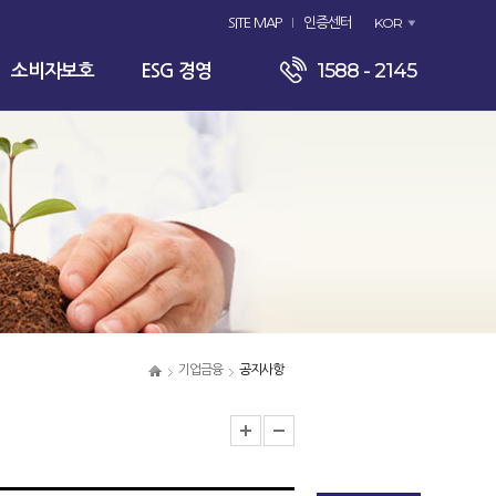
KOR
SITE MAP
인증센터
1588 - 2145
소비자보호
ESG 경영
기업금융
공지사항