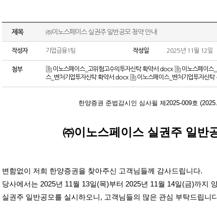
제목
㈜이노스페이스 실권주 일반공모 청약 안내
작성자
기업금융1팀
작성일
2025년 11월 12일
이노스페이스_고위험고수익투자신탁 확약서.docx
이노스페이스_
첨부
스_벤처기업투자신탁 확약서.docx
이노스페이스_벤처기업투자신탁 총
한양증권 준법감시인 심사필 제
2025-009
호
(2025
㈜이노스페이스 실권주 일반공
변함없이 저희 한양증권을 찾아주신 고객님들께 감사드립니다
.
당사에서는
2025
년
11
월
13
일
(
목
)
부터
2025
년
11
월
14
일
(
금
)
까지 
실권주 일반공모를 실시하오니
,
고객님들의 많은 관심 부탁드립니