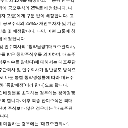
모주식의
10%
를 배정하고
,
「증권 인수업
탁에 공모주식의
25%
를 배정합니다
.
나
자 포함
)
에게 구분 없이 배정합니다
.
고
에 공모주식의
25%
와 개인투자자 및 기관
산출 및 배정합니다
.
다만
,
어떤 그룹에 청
에 배정합니다
.
및 인수회사의
"
청약물량
"(
대표주관회사
,
수를 받은 청약주식수를 의미하며
,
대표주
약주식수를 말한다
)
에 대해서는 대표주관
주관회사 및 인수회사가 일반공모 방식으
로 나눈 통합 청약경쟁률에 따라 대표주
하
"
통합배정
"
이라 한다
)
으로 합니다
.
모 배정분을 초과하는 경우에는 청약경쟁
도록 합니다
.
이후 최종 잔여주식은 최대
잔여 주식보다 많은 경우에는
"
대표주관
합니다
.
에 미달하는 경우에는
"
대표주관회사
",