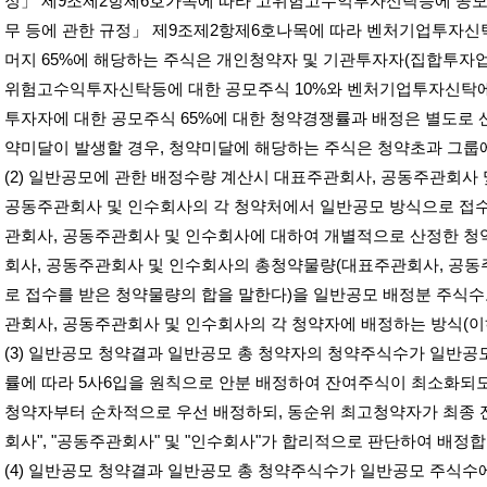
정」 제
9
조제
2
항제
6
호가목에 따라 고위험고수익투자신탁등에 공
무 등에 관한 규정」 제
9
조제
2
항제
6
호나목에 따라 벤처기업투자신
머지
65%
에 해당하는 주식은 개인청약자 및 기관투자자
(
집합투자업
위험고수익투자신탁등에 대한 공모주식
10%
와 벤처기업투자신탁
투자자에 대한 공모주식
65%
에 대한 청약경쟁률과 배정은 별도로 
약미달이 발생할 경우
,
청약미달에 해당하는 주식은 청약초과 그룹
(2)
일반공모에 관한 배정수량 계산시 대표주관회사
,
공동주관회사 
공동주관회사 및 인수회사의 각 청약처에서 일반공모 방식으로 접
관회사
,
공동주관회사 및 인수회사에 대하여 개별적으로 산정한 청
회사
,
공동주관회사 및 인수회사의 총청약물량
(
대표주관회사
,
공동
로 접수를 받은 청약물량의 합을 말한다
)
을 일반공모 배정분 주식수
관회사
,
공동주관회사 및 인수회사의 각 청약자에 배정하는 방식
(
이
(3)
일반공모 청약결과 일반공모 총 청약자의 청약주식수가 일반공
률에 따라
5
사
6
입을 원칙으로 안분 배정하여 잔여주식이 최소화되
청약자부터 순차적으로 우선 배정하되
,
동순위 최고청약자가 최종 
회사
", "
공동주관회사
"
및
"
인수회사
"
가 합리적으로 판단하여 배정
(4)
일반공모 청약결과 일반공모 총 청약주식수가 일반공모 주식수