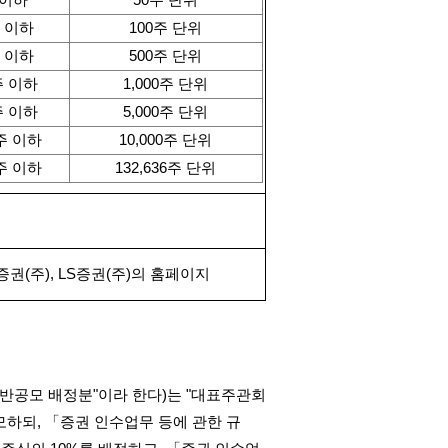
 이하
50
주 단위
 이하
100
주 단위
 이하
500
주 단위
주 이하
1,000
주 단위
주 이하
5,000
주 단위
주 이하
10,000
주 단위
주 이하
132,636
주 단위
증권
(
주
), LS
증권
(
주
)
의 홈페이지
반공모 배정분
"
이라 한다
)
는
"
대표주관회
모하되
,
「증권 인수업무 등에 관한 규