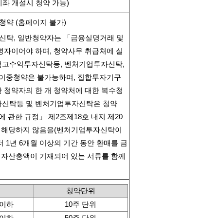
계좌 개설시 청약 가능
)
청약
(
홈페이지 불가
)
신탁
,
일반청약자는 「금융실명거래 및
명자이어야 하며
,
청약사무 취급처에 실
험고수익투자신탁등
,
벤처기업투자신탁
,
 이중청약은 불가능하며
,
집합투자기구
 청약자의 한 개 청약처에 대한 복수청
신탁등 및 벤처기업투자신탁은 청약
에 관한 규정」 제
2
조제
18
호 내지 제
20
 해당하지 않음을
(
벤처기업투자신탁이
터
1
년
6
개월 이상의 기간 동안 환매를 금
 자산총액이 기재되어 있는 서류를 함께
청약단위
 이하
10
주 단위