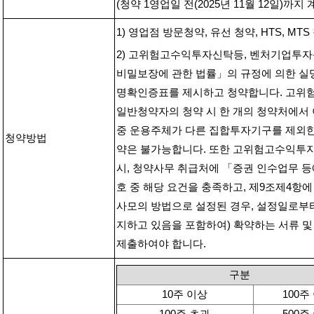
(
청약
1
영업일 전
(2025
년
11
월
12
일
)
까지 
1)
영업점 방문청약
,
유선 청약
, HTS, MTS
2)
고위험고수익투자신탁등
,
벤처기업투자
비밀보장에 관한 법률」의 규정에 의한 실
명확인증표를 제시하고 청약합니다
.
고위
일반청약자의 청약 시 한 개의 청약처에서
중 운용주체가 다른 집합투자기구를 제외한
청약방법
약은 불가능합니다
.
또한 고위험고수익투자
시
,
청약사무 취급처에 「증권 인수업무 등
호 중 해당 요건을 충족하고
,
제
9
조제
4
항에
사모의 방법으로 설정된 경우
,
설정일로부
지하고 있음을 포함하여
)
확약하는 서류 및
제출하여야 합니다
.
구분
10
주 이상
100
주