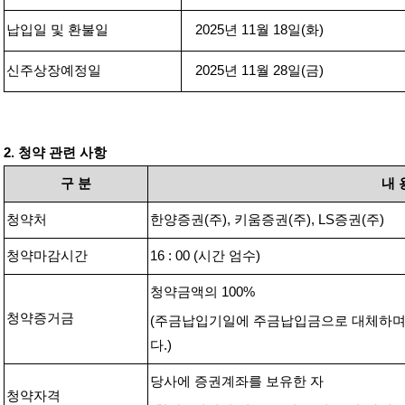
납입일 및 환불일
2025
년
11
월
18
일
(
화
)
신주상장예정일
2025
년
11
월
28
일
(
금
)
2.
청약 관련 사항
구
분
내
청약처
한양증권
(
주
),
키움
증권
(
주
), LS
증권
(
주
)
청약마감시간
16 : 00 (
시간 엄수
)
청약금액의
100%
청약증거금
(
주금납입기일에 주금납입금으로 대체하
다
.)
당사에 증권계좌를 보유한 자
청약자격