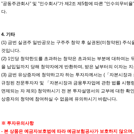
"
공동주관회사
"
및
"
인수회사
"
가 제
2
조 제
5
항에 따른
"
인수의무비율
다
.
4.
기타
(1)
금번 실권주 일반공모는 구주주 청약 후 실권된
(
미청약된
)
주식
것입니다
.
(2) 1
인당 청약한도를 초과하는 청약은 초과되는 부분에 대하여는 
을 납입일까지 당해 청약자에게 반환하며
,
받은 날부터의 이자는 
(3)
금번 유상증자에 청약하고자 하는 투자자께서는
(
「자본시장과 
규정된 전문투자자 및 「자본시장과 금융투자업에 관한 법률 시행
면제되는 자 제외
)
청약하시기 전 본 투자설명서의 교부에 대한 확인
상증자의 청약에 참여하실 수 없음에 유의하시기 바랍니다
.
※ 투자유의사항
-
본 상품은 예금자보호법에 따라 예금보험공사가 보호하지 않으며