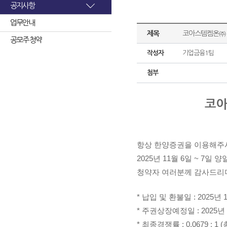
공지사항
업무안내
제목
코아스템켐온㈜ 
공모주 청약
작성자
기업금융1팀
첨부
코아
항상 한양증권을 이용해주
2025년 11월 6일 ~ 
청약자 여러분께 감사드리며
* 납입 및 환불일 : 2025년 
* 주권상장예정일 : 2025년 
* 최종경쟁률 : 0.0679 : 