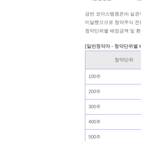
금번 코아스템켐온㈜ 실권주
미달했으므로 청약주식 전
청약단위별 배정금액 및 환
[일반청약자 - 청약단위별
청약단위
100주
200주
300주
400주
500주