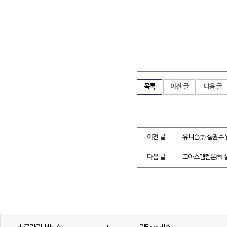
목록
이전 글
다음 글
이전 글
유니슨㈜ 실권주 
다음 글
코아스템켐온㈜ 실