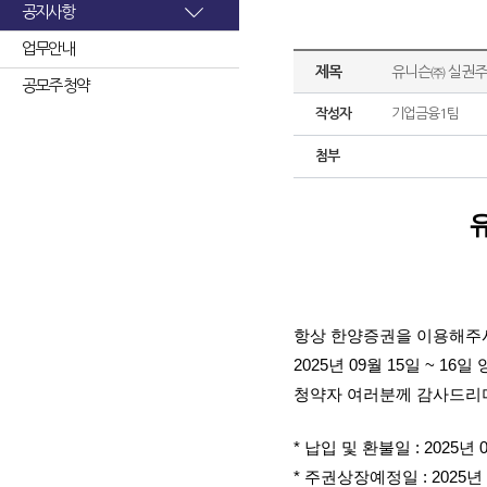
공지사항
업무안내
제목
유니슨㈜ 실권주
공모주 청약
작성자
기업금융1팀
첨부
항상 한양증권을 이용해주
2025년 09월 15일 ~
청약자 여러분께 감사드리며
* 납입 및 환불일 : 2025년 
* 주권상장예정일 : 2025년 