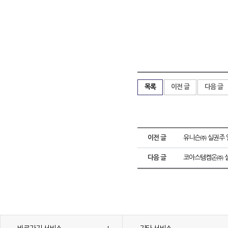
목록
이전 글
다음 글
이전 글
유니슨㈜ 실권주 
다음 글
코아스템켐온㈜ 실