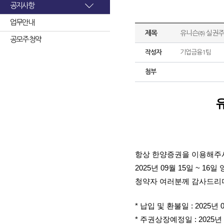
공지사항
업무안내
제목
유니슨㈜ 실권주
공모주 청약
작성자
기업금융1팀
첨부
항상 한양증권을 이용해주
2025년 09월 15일 ~
청약자 여러분께 감사드리며
* 납입 및 환불일 : 2025년 
* 주권상장예정일 : 2025년 