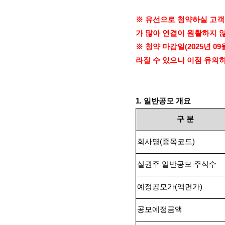
※ 유선으로 청약하실 고
가 많아 연결이 원활하지 
※ 청약 마감일
(2025
년
09
라질 수 있으니 이점 유의
1.
일반공모 개요
구
분
회사명
(
종목코드
)
실권주 일반공모 주식수
예정공모가
(
액면가
)
공모예정금액