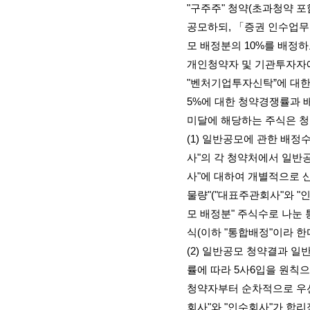
"
구주주
"
청약
(
초과청약 포
공모하되
,
「증권 인수업무
모 배정분의
10%
를 배정하
개인청약자 및 기관투자자
"
벤처기업투자신탁”에 대한
5%
에 대한 청약경쟁률과 
미달에 해당하는 주식은 
(1)
일반공모에 관한 배정
사
"
의 각 청약처에서 일반
사
"
에 대하여 개별적으로 
물량
"("
대표주관회사
"
와
"
모 배정분
"
주식수로 나눈
식
(
이하
"
통합배정
"
이라 한
(2)
일반공모 청약결과 일반
률에 따라
5
사
6
입을 원칙으
청약자부터 순차적으로 우
회사
"
와
"
인수회사
"
가 합리