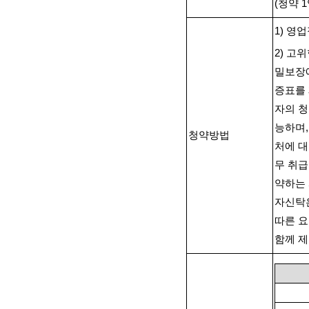
(
청약
1
1)
영업
2)
고위
밀보장
증표를
자의 청
능하며
청약방법
처에 
무 취급
약하는 
자신탁
따른 
함께 