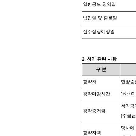
일반공모 청약일
납입일 및 환불일
신주상장예정일
2.
청약 관련 사항
구
분
청약처
한양증
청약마감시간
16 : 00 
청약금
청약증거금
(
주금납
당사에
청약자격