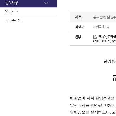
공지사항
업무안내
제목
유니슨㈜ 실권주
공모주 청약
작성자
기업금융1팀
유니슨_고위험고
첨부
(2025.09.05).pd
한양증
변함없이 저희 한양증권을
당사에서는
2025
년
09
월
1
일반공모를 실시하오니
,
고