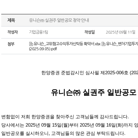
제목
유니슨㈜ 실권주 일반공모 청약 안내
작성자
기업금융1팀
작성일
2025년 09월 11일
유니슨_고위험고수익투자신탁등 확약서.xlsx
유니슨_벤처기업투자신
첨부
(2025.09.05).pdf
한양증권 준법감시인 심사필 제
2025-006
호
(20
유니슨㈜ 실권주 일반공모
변함없이 저희 한양증권을 찾아주신 고객님들께 감사드립니다
.
당사에서는
2025
년
09
월
15
일
(
월
)
부터
2025
년
09
월
16
일
(
화
)
까지 
일반공모를 실시하오니
,
고객님들의 많은 관심 부탁드립니다
.