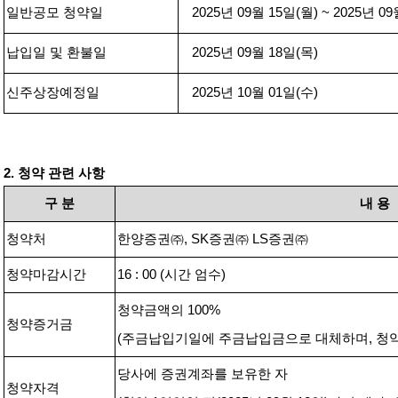
일반공모 청약일
2025
년
09
월
15
일
(
월
) ~ 2025
년
09
납입일 및 환불일
2025
년
09
월
18
일
(
목
)
신주상장예정일
2025
년
10
월
01
일
(
수
)
2.
청약 관련 사항
구
분
내
용
청약처
한양증권㈜
, SK
증권㈜
LS
증권㈜
청약마감시간
16 : 00 (
시간 엄수
)
청약금액의
100%
청약증거금
(
주금납입기일에 주금납입금으로 대체하며
,
청
당사에 증권계좌를 보유한 자
청약자격