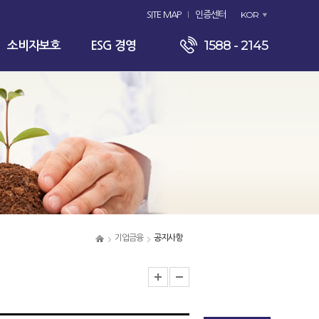
KOR
SITE MAP
인증센터
1588 - 2145
소비자보호
ESG 경영
기업금융
공지사항