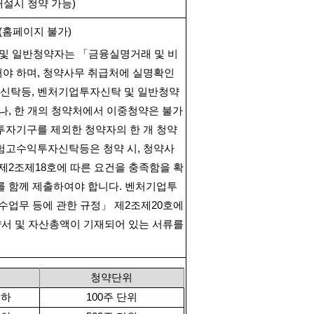
개설시 청약 가능
)
(
홈페이지 불가
)
및 일반청약자는 「금융실명거래 및 비
어야 하며
,
청약사무 취급처에 실명확인
신탁등
,
벤처기업투자신탁 및 일반청약
나
,
한 개의 청약처에서 이중청약은 불가
투자기구를 제외한 청약자의 한 개 청약
험고수익투자신탁등은 청약 시
,
청약사
제
2
조제
18
호에 따른 요건을 충족함을 확
를 함께 제출하여야 합니다
.
벤처기업투
수업무 등에 관한 규정」 제
2
조제
20
호에
약서 및 자산총액이 기재되어 있는 서류를
청약단위
이하
100
주 단위