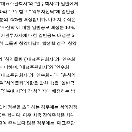
"
대표주관회사
"
와
"
인수회사
"
가 일반에게
따라
"
고위험고수익투자신탁
"
에 일반공
정분의
25%
를 배정합니다
.
나머지 주식은
투자신탁
"
에 대한 일반공모 배정분
10%,
 기관투자자에 대한 일반공모 배정분
6
한 그룹만 청약미달이 발생할 경우
,
청약
의
"
청약물량
"("
대표주관회사
"
와
"
인수회
 의미하며
, "
대표주관회사
"
와
"
인수회
"
대표주관회사
"
와
"
인수회사
"
의
"
총청약
은
"
청약물량
"
의합을 말한다
)
을
"
일반공
"
인수회사
"
의 각 청약자에 배정하는 방
모 배정분을 초과하는 경우에는 청약경쟁
도록 합니다
.
이후 최종 잔여주식은 최대
잔여 주식보다 많은 경우에는
"
대표주관