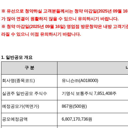
※ 유선으로 청약하실 고객분들께서는 청약 마감일
(2025
년
09
월
16
가 많아 연결이 원활하지 않을 수 있으니 유의하시기 바랍니다
.
※ 청약 마감일
(2025
년
09
월
16
일
)
영업점 방문청약은 내방 고객기
라질 수 있으니 이점 유의하시기 바랍니다
.
1.
일반공모 개요
구
분
회사명
(
종목코드
)
유니슨㈜
(A018000)
실권주 일반공모 주식수
기명식 보통주식
7,851,408
주
예정공모가
(
액면가
)
867
원
(500
원
)
공모예정금액
6,807,170,736
원