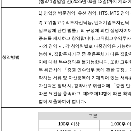
(
청약
1
영업일 전
(2025
년
09
월
12
일
)
까지 계좌 
1)
영업점 방문청약
,
유선 청약
, HTS, MTS
청약
2)
고위험고수익투자신탁등
,
벤처기업투자신탁 
밀보장에 관한 법률」의 규정에 의한 실명자이
증표를 제시하고 청약합니다
.
고위험고수익투자
자의 청약 시
,
각 청약처별로 다중청약은 가능하
능하며
,
집합투자기구 중 운용주체가 다른 집합
청약방법
처에 대한 복수청약은 불가능합니다
.
또한 고위
무 취급처에 「증권 인수업무 등에 관한 규정」 
약하는 서류 및 자산총액이 기재되어 있는 서류
자신탁은 청약 시
,
청약사무 취급처에 「증권 인
따른 요건을 충족하고
,
제
9
조제
10
항에 따른 확
함께 제출하여야 합니다
.
구분
100
주 이상
1,000
주 