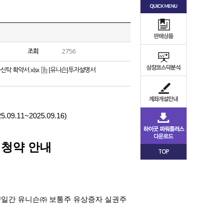
조회
2756
탁 확약서.xlsx
[유니슨]투자설명서
25.09.11~2025.09.16)
 청약 안내
TOP
양일간 유니슨㈜ 보통주 유상증자 실권주