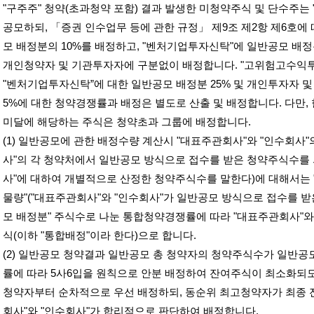
"
구주주
"
청약
(
초과청약 포함
)
결과 발생한 미청약주식 및 단수주는
공모하되
,
「증권 인수업무 등에 관한 규정」 제
9
조 제
2
항 제
6
호에 
모 배정분의
10%
를 배정하고
, "
벤처기업투자신탁
"
에 일반공모 배
개인청약자 및 기관투자자에 구분없이 배정합니다
. "
고위험고수익
"
벤처기업투자신탁”에 대한 일반공모 배정분
25%
및 개인투자자 및
5%
에 대한 청약경쟁률과 배정은 별도로 산출 및 배정합니다
.
다만
,
미달에 해당하는 주식은 청약초과 그룹에 배정합니다
.
(1)
일반공모에 관한 배정수량 계산시
"
대표주관회사
"
와
"
인수회사
"
사
"
의 각 청약처에서 일반공모 방식으로 접수를 받은 청약주식수를
사
"
에 대하여 개별적으로 산정한 청약주식수를 말한다
)
에 대해서는
물량
"("
대표주관회사
"
와
"
인수회사
"
가 일반공모 방식으로 접수를 받
모 배정분
"
주식수로 나눈 통합청약경쟁률에 따라
"
대표주관회사
"
와
식
(
이하
"
통합배정
"
이라 한다
)
으로 합니다
.
(2)
일반공모 청약결과 일반공모 총 청약자의 청약주식수가 일반공
률에 따라
5
사
6
입을 원칙으로 안분 배정하여 잔여주식이 최소화되
청약자부터 순차적으로 우선 배정하되
,
동순위 최고청약자가 최종 
회사
"
와
"
인수회사
"
가 합리적으로 판단하여 배정합니다
.