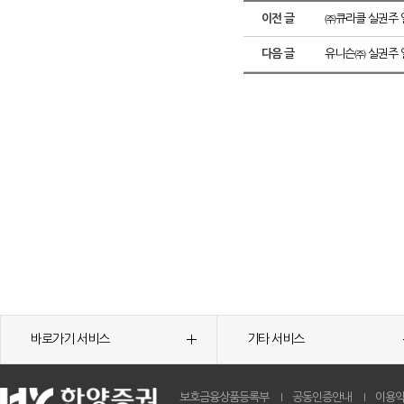
이전 글
㈜큐라클 실권주 
다음 글
유니슨㈜ 실권주 
바로가기 서비스
기타 서비스
보호금융상품등록부
공동인증안내
이용