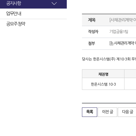
공지사항
업무안내
제목
[사채관리계약 이
공모주 청약
작성자
기업금융1팀
사채관리계약 이
첨부
당사는 한온시스템
(
주
)
제
10-3
회 
채권명
한온시스템
10-3
목록
이전 글
다음 글