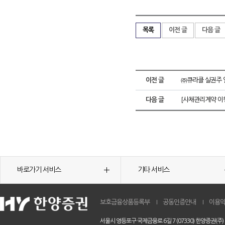
목록
이전 글
다음 글
이전 글
㈜큐라클 실권주 
다음 글
[사채관리계약 이
바로가기 서비스
기타 서비스
보호금융상품등록부
공동인증안내
이용
서울시 영등포구 국제금융로 6길 7 (07330) 한양증권(주)