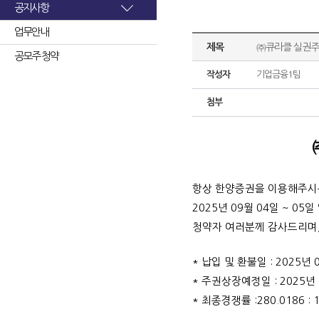
공지사항
업무안내
제목
㈜큐라클 실권주
공모주 청약
작성자
기업금융1팀
첨부
항상 한양증권을 이용해주시
2025년 09월 04일 ~ 
청약자 여러분께 감사드리며,
* 납입 및 환불일 : 2025년 
* 주권상장예정일 : 2025년 
* 최종경쟁률 :280.0186 :