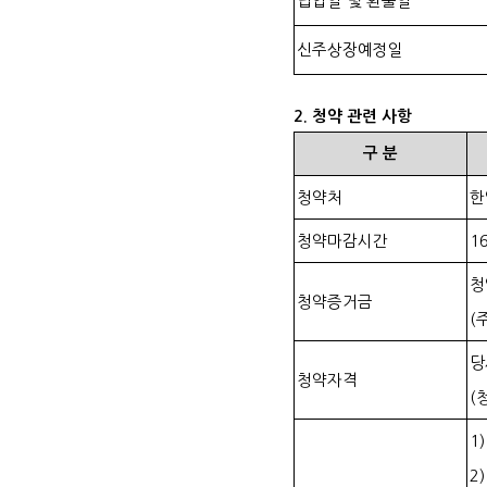
납입일 및 환불일
신주상장예정일
2.
청약 관련 사항
구
분
청약처
한
청약마감시간
16
청
청약증거금
(
당
청약자격
(
1
2