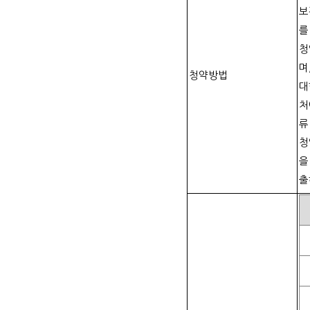
보
를
청
며
청약방법
대
처
류
청
을
출