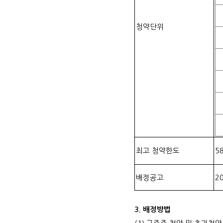
청약단위
최고 청약한도
5
배정공고
2
3.
배정방법