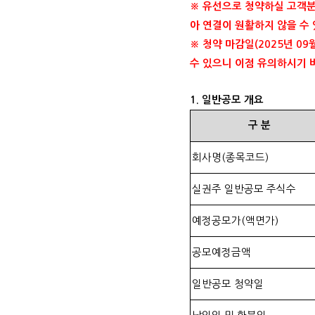
※ 유선으로 청약하실 고객
아 연결이 원활하지 않을 수
※ 청약 마감일
(2025
년
09
수 있으니 이점 유의하시기
1.
일반공모 개요
구
분
회사명
(
종목코드
)
실권주 일반공모 주식수
예정공모가
(
액면가
)
공모예정금액
일반공모 청약일