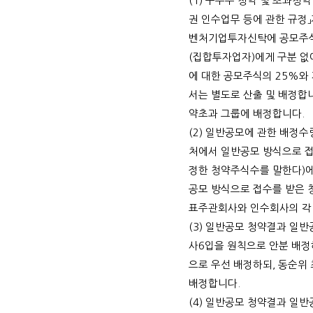
(1)
구주주 청약 및 초과청약
권 인수업무 등에 관한 규정」
벤처기업투자신탁에 공모주
(
집합투자업자
)
에게 구분 없
에 대한 공모주식의
25%
와
서는 별도로 산출 및 배정합
약초과 그룹에 배정합니다
.
(2)
일반공모에 관한 배정수
처에서 일반공모 방식으로 
정한 청약주식수를 말한다
)
공모 방식으로 접수를 받은 
표주관회사와 인수회사의 각
(3)
일반공모 청약결과 일반
사
6
입을 원칙으로 안분 배
으로 우선 배정하되
,
동순위 
배정합니다
.
(4)
일반공모 청약결과 일반