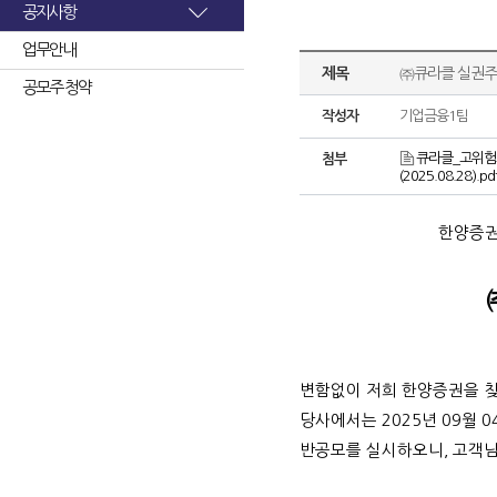
공지사항
업무안내
제목
㈜큐라클 실권주
공모주 청약
작성자
기업금융1팀
큐라클_고위험고
첨부
(2025.08.28).pd
한양증권
변함없이 저희 한양증권을 
당사에서는
2025
년
09
월
0
반공모를 실시하오니
,
고객님