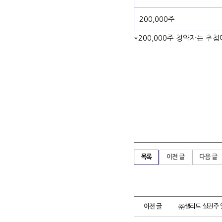
200,000주
*200,000주 청약자는 추첨
목록
이전 글
다음 글
이전 글
㈜셀리드 실권주 