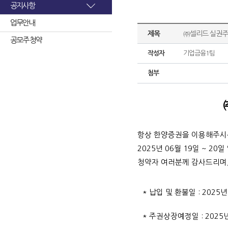
공지사항
업무안내
제목
㈜셀리드 실권주
공모주 청약
작성자
기업금융1팀
첨부
항상 한양증권을 이용해주시
2025년 06월 19일 ~ 
청약자 여러분께 감사드리며,
* 납입 및 환불일 : 2025년
* 주권상장예정일 : 2025년