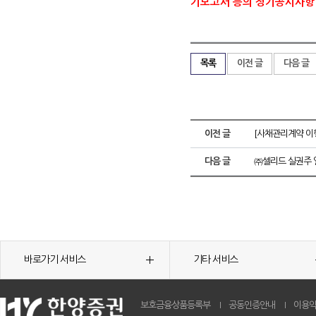
기보고서 등의 정기공시사항
목록
이전 글
다음 글
이전 글
[사채관리계약 이
다음 글
㈜셀리드 실권주 
바로가기 서비스
기타 서비스
보호금융상품등록부
공동인증안내
이용