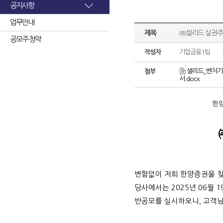
공지사항
업무안내
제목
㈜셀리드 실권주
공모주 청약
작성자
기업금융1팀
셀리드_벤처기
첨부
서.docx
한
변함없이 저희 한양증권을 
당사에서는
2025
년
06
월
1
반공모를 실시하오니
,
고객님