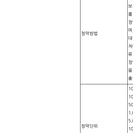
보
를
청
며
청약방법
대
처
류
청
을
출
1
1
5
1,
5,
청약단위
1