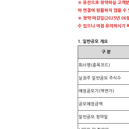
※ 유선으로 청약하실 고객
아 연결이 원활하지 않을 수
※ 청약 마감일
(2025
년
06
수 있으니 이점 유의하시기
1.
일반공모 개요
구
분
회사명
(
종목코드
)
실권주 일반공모 주식수
예정공모가
(
액면가
)
공모예정금액
일반공모 청약일