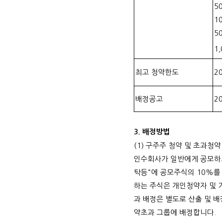
5
1
5
1,
최고 청약한도
2
배정공고
2
3.
배정방법
(1)
구주주 청약 및 초과청약
인수회사가 일반에게 공모하
탁등
"
에 공모주식의
10%
를
하는 주식은 개인청약자 및
과 배정은 별도로 산출 및 
약초과 그룹에 배정합니다
.