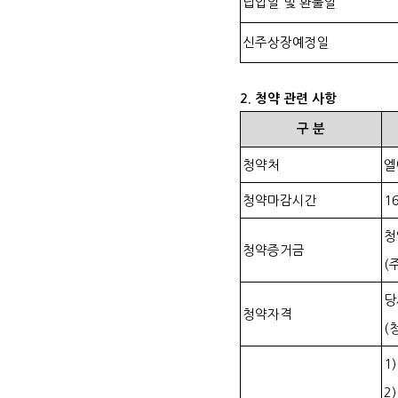
납입일 및 환불일
신주상장예정일
2.
청약 관련 사항
구
분
청약처
엘
청약마감시간
16
청
청약증거금
(
당
청약자격
(
1
2