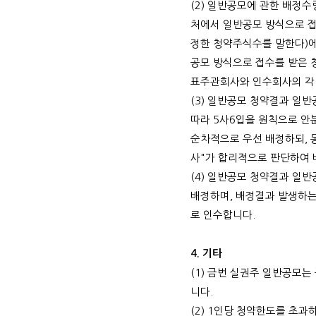
(2)
일반공모에 관한 배정수
처에서 일반공모 방식으로 
정한 청약주식수를 말한다
)
공모 방식으로 접수를 받은 
표주관회사와 인수회사의 각
(3)
일반공모 청약결과 일반
따라
5
사
6
입을 원칙으로 안
순차적으로 우선 배정하되
,
사
"
가 합리적으로 판단하여
(4)
일반공모 청약결과 일반
배정하며
,
배정결과 발생하는
로 인수합니다
.
4.
기타
(1)
금번 실권주 일반공모는 
니다
.
(2) 1
인당 청약한도를 초과하