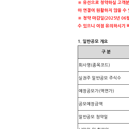
※ 유선으로 청약하실 고객
아 연결이 원활하지 않을 수
※ 청약 마감일
(2025
년
06
수 있으니 이점 유의하시기
1.
일반공모 개요
구
분
회사명
(
종목코드
)
실권주 일반공모 주식수
예정공모가
(
액면가
)
공모예정금액
일반공모 청약일