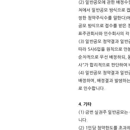
(2)
일반공모에 관한 배정수
처에서 일반공모 방식으로 
정한 청약주식수를 말한다
)
공모 방식으로 접수를 받은 
표주관회사와 인수회사의 각
(3)
일반공모 청약결과 일반
따라
5
사
6
입을 원칙으로 안
순차적으로 우선 배정하되
,
사
"
가 합리적으로 판단하여
(4)
일반공모 청약결과 일반
배정하며
,
배정결과 발생하는
로 인수합니다
.
4.
기타
(1)
금번 실권주 일반공모는 
니다
.
(2) 1
인당 청약한도를 초과하