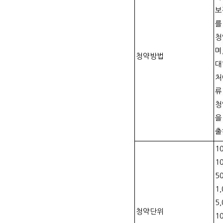
보
를
청
며
청약방법
대
처
류
청
을
출
1
1
5
1,
5,
청약단위
1