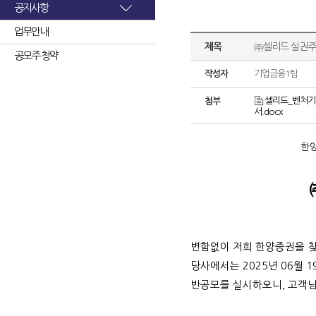
공지사항
업무안내
제목
㈜셀리드 실권주
공모주 청약
작성자
기업금융1팀
셀리드_벤처기
첨부
서.docx
한
변함없이 저희 한양증권을 
당사에서는
2025
년
06
월
1
반공모를 실시하오니
,
고객님