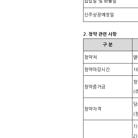
납입일 및 환불일
신주상장예정일
2.
청약 관련 사항
구
분
청약처
엘
청약마감시간
16
청
청약증거금
(
당
청약자격
(
1
2