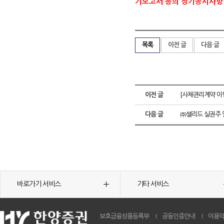
기보고서 등의 정기공시사항
목록
이전 글
다음 글
이전 글
[사채관리계약 이
다음 글
㈜셀리드 실권주 
바로가기 서비스
기타 서비스
보호금융상품등록부
공동인증안내
이용