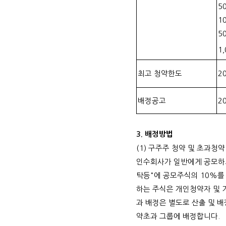
5
1
5
1,
최고 청약한도
2
배정공고
2
3.
배정방법
(1)
구주주 청약 및 초과청약
인수회사가 일반에게 공모하
탁등
"
에 공모주식의
10%
를
하는 주식은 개인청약자 및
과 배정은 별도로 산출 및 
약초과 그룹에 배정합니다
.