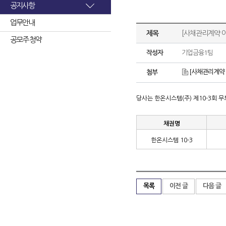
공지사항
업무안내
제목
[사채관리계약 이
공모주 청약
작성자
기업금융1팀
[사채관리계약 
첨부
당사는 한온시스템
(
주
)
제
10-3
회 
채권명
한온시스템
10-3
목록
이전 글
다음 글