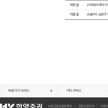
이전 글
[사채관리계약 이행
다음 글
㈜셀리드 실권주 
바로가기 서비스
기타 서비스
보호금융상품등록부
공동인증안내
이용