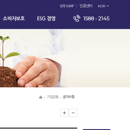
KOR
SITE MAP
인증센터
1588 - 2145
소비자보호
ESG 경영
기업금융
공지사항