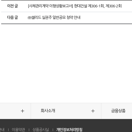
이전 글
[사채관리계약 이행상황보고서] 현대건설 제306-1회, 제306-2회
다음 글
㈜셀리드 실권주 일반공모 청약 안내
회사소개
금융상품
안내
이용약관
상품공시실
개인정보처리방침