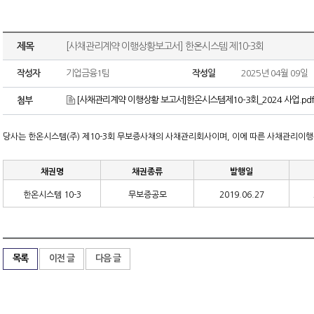
제목
[사채관리계약 이행상황보고서] 한온시스템 제10-3회
작성자
기업금융1팀
작성일
2025년 04월 09일
[사채관리계약 이행상황 보고서]한온시스템제10-3회_2024 사업.pdf
첨부
당사는 한온시스템
(
주
)
제
10-3
회 무보증사채의 사채관리회사이며
,
이에 따른 사채관리이
채권명
채권종류
발행일
한온시스템
10-3
무보증공모
2019.06.27
목록
이전 글
다음 글