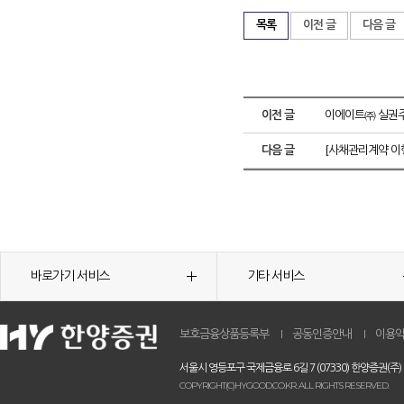
목록
이전 글
다음 글
이전 글
이에이트㈜ 실권주
다음 글
[사채관리계약 이행
바로가기 서비스
기타 서비스
보호금융상품등록부
공동인증안내
이용
서울시 영등포구 국제금융로 6길 7 (07330) 한양증권(주)
COPYRIGHT(C)HYGOOD.CO.KR. ALL RIGHTS RESERVED.