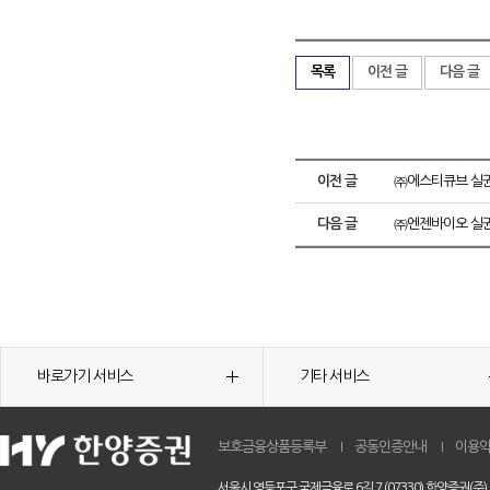
목록
이전 글
다음 글
이전 글
㈜에스티큐브 실권
다음 글
㈜엔젠바이오 실권
바로가기 서비스
기타 서비스
보호금융상품등록부
공동인증안내
이용
서울시 영등포구 국제금융로 6길 7 (07330) 한양증권(주)