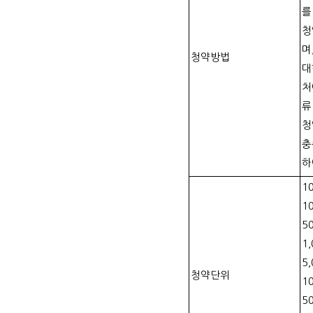
를
청
며
청약방법
대
처
류
청
충
하
1
1
5
1,
5,
청약단위
1
5