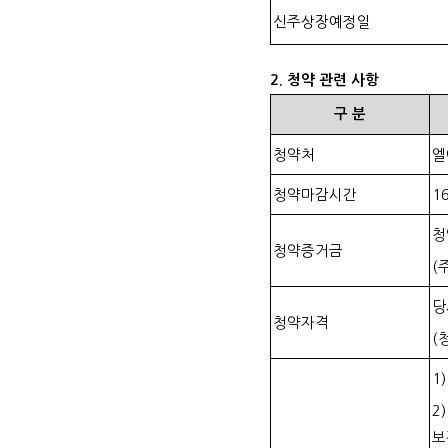
신주상장예정일
2.
청약 관련 사항
구
분
청약처
엘
청약마감시간
16
청
청약증거금
(
당
청약자격
(
1
2
보