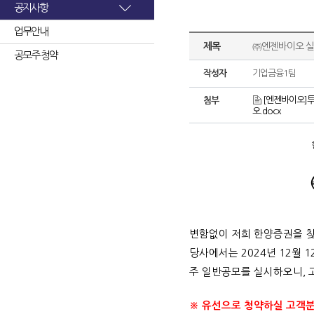
공지사항
업무안내
제목
㈜엔젠바이오 실
공모주 청약
작성자
기업금융1팀
[엔젠바이오]투
첨부
오.docx
변함없이 저희 한양증권을 
당사에서는
2024
년
12
월
1
주 일반공모를 실시하오니
,
※ 유선으로 청약하실 고객