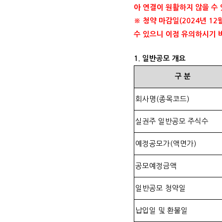
아 연결이 원활하지 않을 수
※ 청약 마감일
(2024
년
12
수 있으니 이점 유의하시기
1.
일반공모 개요
구
분
회사명
(
종목코드
)
실권주 일반공모 주식수
예정공모가
(
액면가
)
공모예정금액
일반공모 청약일
납입일 및 환불일