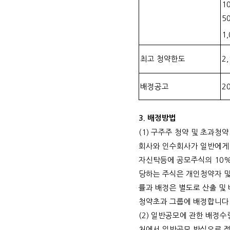
1
5
1,
최고 청약한도
2,
배정공고
2
3.
배정방법
(1)
구주주 청약 및 초과청약
회사와 인수회사가 일반에게
자신탁등에 공모주식의
10
당하는 주식은 개인청약자 
률과 배정은 별도로 산출 및
청약초과 그룹에 배정합니다
(2)
일반공모에 관한 배정수
처에서 일반공모 방식으로 