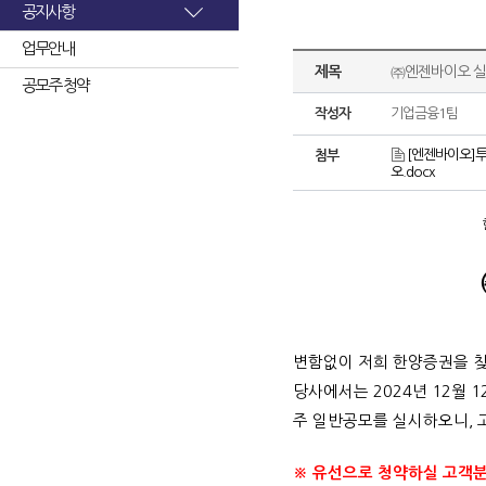
공지사항
업무안내
제목
㈜엔젠바이오 실
공모주 청약
작성자
기업금융1팀
[엔젠바이오]투
첨부
오.docx
변함없이 저희 한양증권을 
당사에서는
2024
년
12
월
1
주 일반공모를 실시하오니
,
※ 유선으로 청약하실 고객