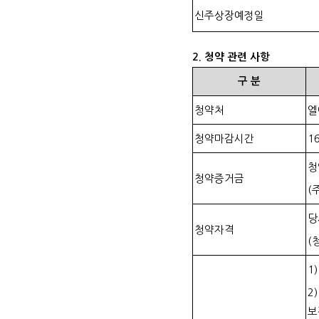
신주상장예정일
2.
청약 관련 사항
구
분
청약처
엘
청약마감시간
16
청
청약증거금
(
당
청약자격
(
1
2
보