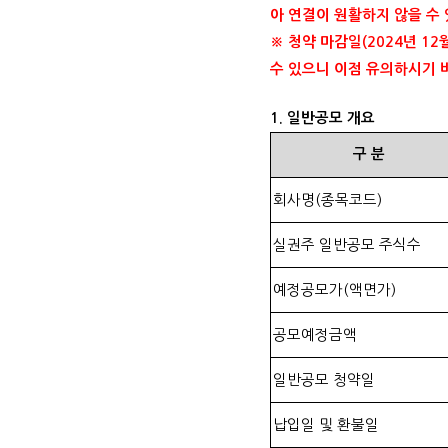
아 연결이 원활하지 않을 수
※ 청약 마감일
(2024
년
12
수 있으니 이점 유의하시기
1.
일반공모 개요
구
분
회사명
(
종목코드
)
실권주 일반공모 주식수
예정공모가
(
액면가
)
공모예정금액
일반공모 청약일
납입일 및 환불일