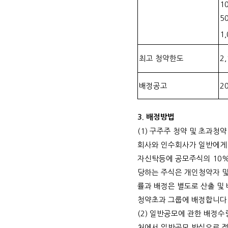
1
5
1,
최고 청약한도
2,
배정공고
2
3.
배정방법
(1)
구주주 청약 및 초과청약
회사와 인수회사가 일반에게
자신탁등에 공모주식의
10
당하는 주식은 개인청약자 
률과 배정은 별도로 산출 및
청약초과 그룹에 배정합니다
(2)
일반공모에 관한 배정수
처에서 일반공모 방식으로 