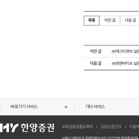
목록
이전 글
다음 글
이전 글
㈜에스티큐브 실권
다음 글
㈜엔젠바이오 실권
바로가기 서비스
기타 서비스
보호금융상품등록부
공동인증안내
이용
서울시 영등포구 국제금융로 6길 7 (07330) 한양증권(주)