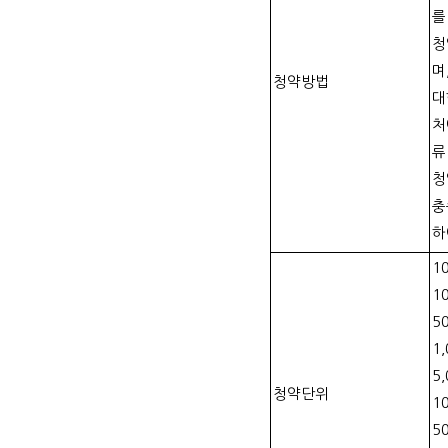
를
청
며
청약방법
대
처
류
청
충
하
1
1
5
1,
5,
청약단위
1
5