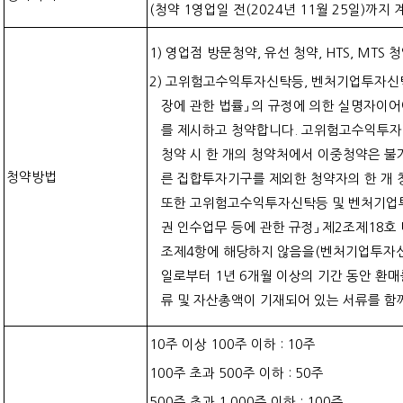
(청약 1영업일 전(2024년 11월 25일)까지
1) 영업점 방문청약, 유선 청약, HTS, MTS 
2) 고위험고수익투자신탁등, 벤처기업투자신
장에 관한 법률」 의 규정에 의한 실명자이
를 제시하고 청약합니다. 고위험고수익투자
청약 시 한 개의 청약처에서 이중청약은 불
청약방법
른 집합투자기구를 제외한 청약자의 한 개
또한 고위험고수익투자신탁등 및 벤처기업투
권 인수업무 등에 관한 규정」 제2조제18호 
조제4항에 해당하지 않음을(벤처기업투자신
일로부터 1년 6개월 이상의 기간 동안 환
류 및 자산총액이 기재되어 있는 서류를 함
10주 이상 100주 이하 : 10주
100주 초과 500주 이하 : 50주
500주 초과 1,000주 이하 : 100주