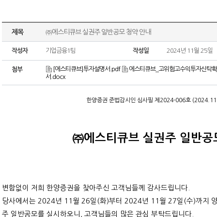
제목
㈜에스티큐브 실권주 일반공모 청약 안내
작성자
기업금융1팀
작성일
2024년 11월 25일
[에스티큐브]투자설명서.pdf
에스티큐브_고위험고수익투자신탁확약
첨부
서.docx
한양증권 준법감시인 심사필 제2024-006호
(2024.11
㈜에스티큐브 실권주 일반공
변함없이 저희 한양증권을 찾아주신 고객님들께 감사드립니다.
당사에서는 2024년 11월 26일(화)부터 2024년 11월 27일(수)
주 일반공모를 실시하오니, 고객님들의 많은 관심 부탁드립니다.