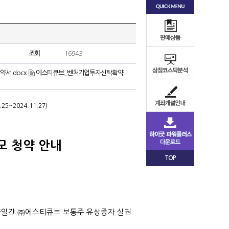
조회
16943
서.docx
에스티큐브_벤처기업투자신탁확약
.25~2024.11.27)
모 청약 안내
TOP
까지 양일간 ㈜에스티큐브 보통주 유상증자 실권