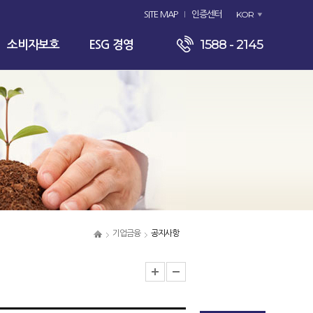
KOR
SITE MAP
인증센터
1588 - 2145
소비자보호
ESG 경영
기업금융
공지사항