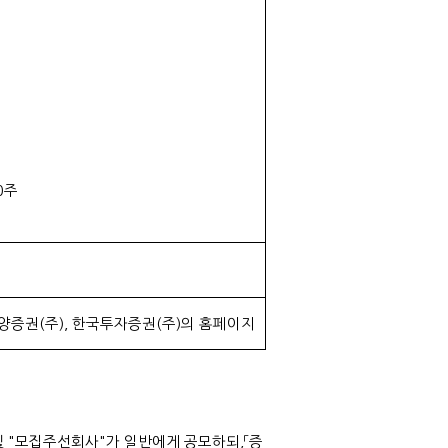
00주
, 한양증권(주), 한국투자증권(주)의 홈페이지
및 "모집주선회사"가 일반에게 공모하되,「증