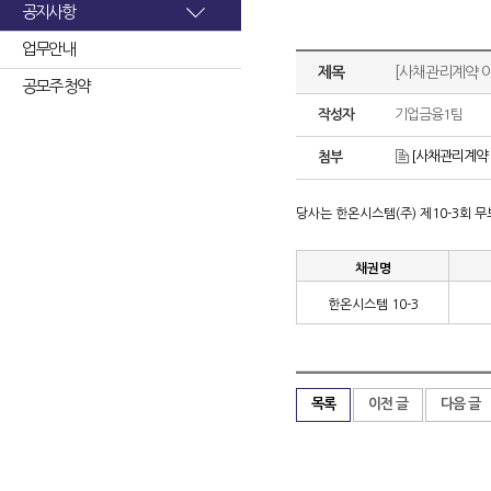
공지사항
업무안내
제목
[사채관리계약 이
공모주 청약
작성자
기업금융1팀
[사채관리계약 
첨부
당사는 한온시스템
(
주
)
제
10-3
회 
채권명
한온시스템
10-3
목록
이전 글
다음 글