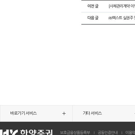
이전 글
[사채관리계약 이행
다음 글
㈜맥스트 실권주 
바로가기 서비스
기타 서비스
보호금융상품등록부
공동인증안내
이용