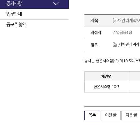
공지사항
업무안내
제목
[사채관리계약 이
공모주 청약
작성자
기업금융1팀
[사채관리계약 
첨부
당사는 한온시스템
(
주
)
제
10-3
회 
채권명
한온시스템
10-3
목록
이전 글
다음 글