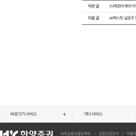
이전 글
[사채관리계약 이행
다음 글
㈜맥스트 실권주 
바로가기 서비스
기타 서비스
보호금융상품등록부
공동인증안내
이용