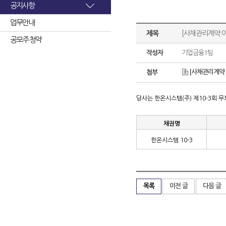
공지사항
업무안내
제목
[사채관리계약 이
공모주 청약
작성자
기업금융1팀
[사채관리계약 
첨부
당사는 한온시스템
(
주
)
제
10-3
회 
채권명
한온시스템
10-3
목록
이전 글
다음 글