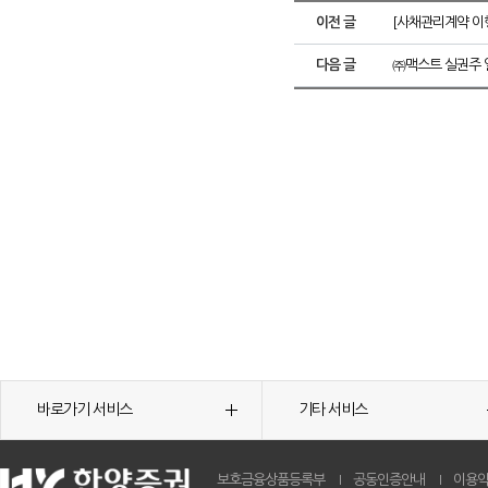
이전 글
[사채관리계약 이행
다음 글
㈜맥스트 실권주 
바로가기 서비스
기타 서비스
보호금융상품등록부
공동인증안내
이용