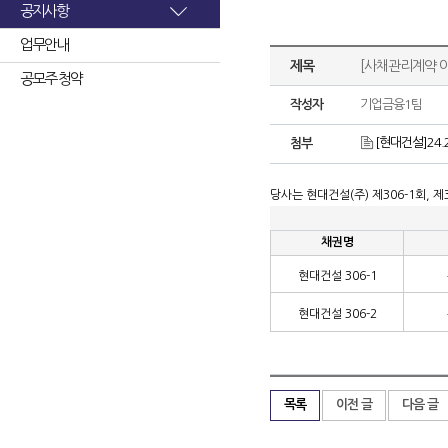
공지사항
업무안내
제목
[사채관리계약 이
공모주 청약
작성자
기업금융1팀
[현대건설]24
첨부
당사는 현대건설
(
주
)
제
306-1
회
,
제
채권명
현대건설
306-1
현대건설
306-2
목록
이전 글
다음 글