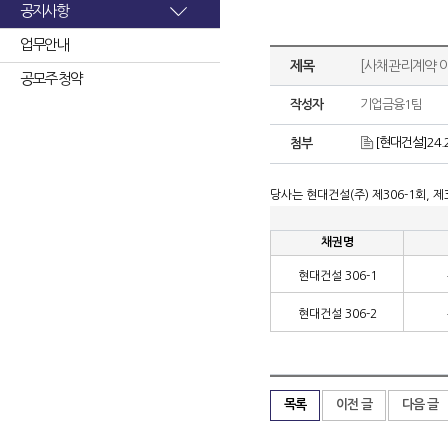
공지사항
업무안내
제목
[사채관리계약 이
공모주 청약
작성자
기업금융1팀
[현대건설]24
첨부
당사는 현대건설
(
주
)
제
306-1
회
,
제
채권명
현대건설
306-1
현대건설
306-2
목록
이전 글
다음 글