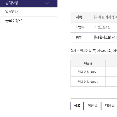
공지사항
업무안내
제목
[사채관리계약 이
공모주 청약
작성자
기업금융1팀
[현대건설]24
첨부
당사는 현대건설
(
주
)
제
306-1
회
,
제
채권명
현대건설
306-1
현대건설
306-2
목록
이전 글
다음 글